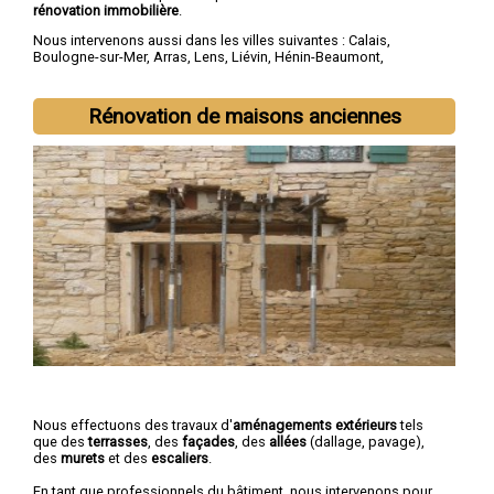
rénovation immobilière
.
Nous intervenons aussi dans les villes suivantes :
Calais
,
Boulogne-sur-Mer
,
Arras
,
Lens
,
Liévin
,
Hénin-Beaumont
,
Béthune
,
Bruay-la-Buissière
,
Avion
,
Carvin
Rénovation de maisons anciennes
Nous effectuons des travaux d'
aménagements extérieurs
tels
que des
terrasses
, des
façades
, des
allées
(dallage, pavage),
des
murets
et des
escaliers
.
En tant que professionnels du bâtiment, nous intervenons pour