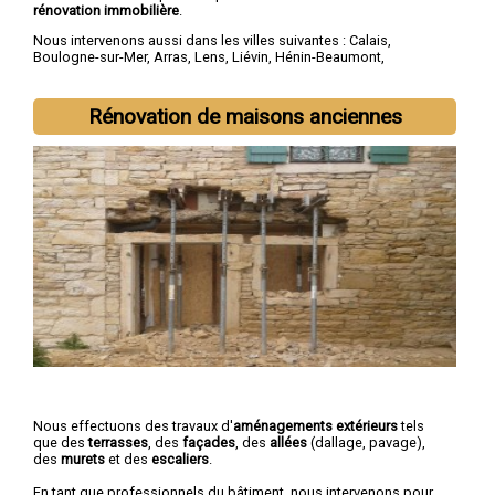
rénovation immobilière
.
Nous intervenons aussi dans les villes suivantes :
Calais
,
Boulogne-sur-Mer
,
Arras
,
Lens
,
Liévin
,
Hénin-Beaumont
,
Béthune
,
Bruay-la-Buissière
,
Avion
,
Carvin
Rénovation de maisons anciennes
Nous effectuons des travaux d'
aménagements extérieurs
tels
que des
terrasses
, des
façades
, des
allées
(dallage, pavage),
des
murets
et des
escaliers
.
En tant que professionnels du bâtiment, nous intervenons pour