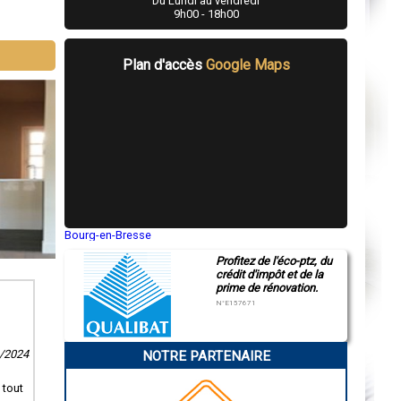
Du Lundi au vendredi
9h00 - 18h00
Plan d'accès
Google Maps
Bourg-en-Bresse
Saint-Quentin
Profitez de l'éco-ptz, du
Montluçon
crédit d'impôt et de la
Manosque
prime de rénovation.
Gap
Nice
N°E157671
Annonay
Charleville-Mézières
Pamiers
9/2024
NOTRE PARTENAIRE
Troyes
Narbonne
Rodez
 tout
Marseille