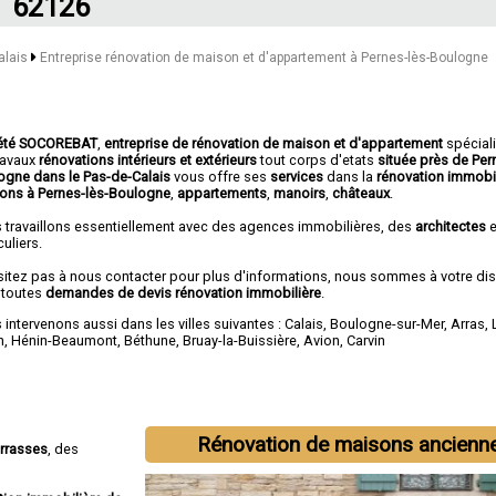
62126
alais
Entreprise rénovation de maison et d'appartement à Pernes-lès-Boulogne
été SOCOREBAT
,
entreprise de rénovation de maison et d'appartement
spécial
travaux
rénovations intérieurs et extérieurs
tout corps d'etats
située près de Per
ogne dans le Pas-de-Calais
vous offre ses
services
dans la
rénovation immobi
ons à Pernes-lès-Boulogne
,
appartements
,
manoirs
,
châteaux
.
 travaillons essentiellement avec des agences immobilières, des
architectes
e
culiers.
sitez pas à nous contacter pour plus d'informations, nous sommes à votre di
 toutes
demandes de devis rénovation immobilière
.
intervenons aussi dans les villes suivantes :
Calais
,
Boulogne-sur-Mer
,
Arras
,
n
,
Hénin-Beaumont
,
Béthune
,
Bruay-la-Buissière
,
Avion
,
Carvin
Rénovation de maisons ancienn
errasses
, des