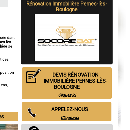
Rénovation Immobilière Pernes-lès-
Boulogne
isée dans
nes-lès-
lière
de
t des
sposition
DEVIS RÉNOVATION
IMMOBILIÈRE PERNES-LÈS-
Lens
,
BOULOGNE
Cliquez ici
APPELEZ-NOUS
es
Cliquez-ici