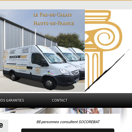
le Pas-de-Calais
Hauts-de-France
NOS GARANTIES
CONTACT
88 personnes consultent SOCOREBAT
e