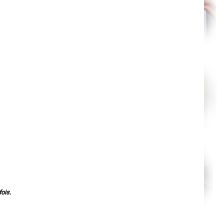
Orléans
Cahors
Agen
Mende
Angers
Cherbourg-Octeville
Reims
Saint-Dizier
Laval
Nancy
Verdun
Lorient
Metz
Nevers
Lille
Beauvais
Alençon
Calais
Clermont-Ferrand
Pau
Tarbes
Perpignan
Strasbourg
Mulhouse
Lyon
ois.
Vesoul
Chalon-sur-Saône
Le Mans
Chambéry
Annecy