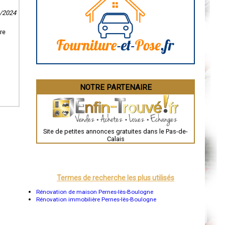
Caen
Aurillac
4/2024
Angoulême
La Rochelle
re
Bourges
Brive-la-Gaillarde
Dijon
Saint-Brieuc
Guéret
Périgueux
Besançon
NOTRE PARTENAIRE
Valence
Évreux
Chartres
Brest
Nîmes
Toulouse
Site de petites annonces gratuites dans le Pas-de-
Auch
Calais
Bordeaux
Montpellier
Rennes
Châteauroux
Tours
Termes de recherche les plus utilisés
Grenoble
Dole
Rénovation de maison Pernes-lès-Boulogne
Mont-de-Marsan
Rénovation immobilière Pernes-lès-Boulogne
Blois
Saint-Étienne
Le Puy-en-Velay
Nantes