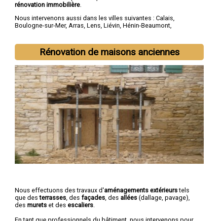
rénovation immobilière
.
Nous intervenons aussi dans les villes suivantes :
Calais
,
Boulogne-sur-Mer
,
Arras
,
Lens
,
Liévin
,
Hénin-Beaumont
,
Béthune
,
Bruay-la-Buissière
,
Avion
,
Carvin
Rénovation de maisons anciennes
Nous effectuons des travaux d'
aménagements extérieurs
tels
que des
terrasses
, des
façades
, des
allées
(dallage, pavage),
des
murets
et des
escaliers
.
En tant que professionnels du bâtiment, nous intervenons pour