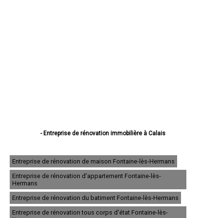
- Entreprise de rénovation immobilière à Calais
- Entreprise de rénovation immobilière à Boulogne-sur-Mer
- Entreprise de rénovation immobilière à Arras
- Entreprise de rénovation immobilière à Lens
Entreprise de rénovation de maison Fontaine-lès-Hermans
- Entreprise de rénovation immobilière à Liévin
Entreprise de rénovation d'appartement Fontaine-lès-
- Entreprise de rénovation immobilière à Béthune
Hermans
- Entreprise de rénovation immobilière à Hénin-Beaumont
- Entreprise de rénovation immobilière à Bruay-la-Buissière
Entreprise de rénovation du batiment Fontaine-lès-Hermans
- Entreprise de rénovation immobilière à Avion
Entreprise de rénovation tous corps d'état Fontaine-lès-
- Entreprise de rénovation immobilière à Carvin