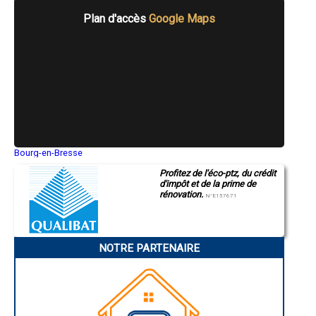
- Entreprise de rénovation immobilière à Wimille
Plan d'accès
Google Maps
- Entreprise de rénovation immobilière à Ardres
- Entreprise de rénovation immobilière à Sailly-sur-la-Lys
- Entreprise de rénovation immobilière à Rang-du-Fliers
- Entreprise de rénovation immobilière à Lestrem
- Entreprise de rénovation immobilière à Bapaume
- Entreprise de rénovation immobilière à Angres
- Entreprise de rénovation immobilière à Biache-Saint-Vaast
- Entreprise de rénovation immobilière à Saint-Martin-au-Laërt
- Entreprise de rénovation immobilière à Frévent
- Entreprise de rénovation immobilière à Aix-Noulette
- Entreprise de rénovation immobilière à Neufchâtel-Hardelot
Bourg-en-Bresse
Saint-Quentin
- Entreprise de rénovation immobilière à Meurchin
Profitez de l'éco-ptz, du crédit
Montluçon
- Entreprise de rénovation immobilière à Lumbres
d'impôt et de la prime de
Manosque
- Entreprise de rénovation immobilière à Violaines
rénovation.
Gap
N°E157671
- Entreprise de rénovation immobilière à Saint-Léonard
Nice
- Entreprise de rénovation immobilière à Samer
Annonay
Charleville-Mézières
- Entreprise de rénovation immobilière à Wizernes
Pamiers
- Entreprise de rénovation immobilière à Sainte-Catherine
NOTRE PARTENAIRE
Troyes
- Entreprise de rénovation immobilière à Saint-Venant
Narbonne
- Entreprise de rénovation immobilière à Verquin
Rodez
- Entreprise de rénovation immobilière à Lapugnoy
Marseille
Caen
- Entreprise de rénovation immobilière à Pont-à-Vendin
Aurillac
- Entreprise de rénovation immobilière à Hulluch
Angoulême
- Entreprise de rénovation immobilière à Éperlecques