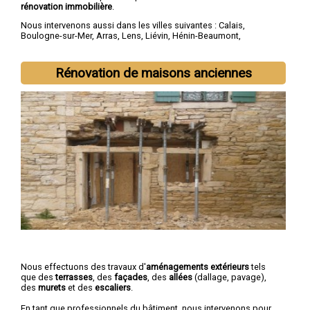
rénovation immobilière
.
Nous intervenons aussi dans les villes suivantes :
Calais
,
Boulogne-sur-Mer
,
Arras
,
Lens
,
Liévin
,
Hénin-Beaumont
,
Béthune
,
Bruay-la-Buissière
,
Avion
,
Carvin
Rénovation de maisons anciennes
Nous effectuons des travaux d'
aménagements extérieurs
tels
que des
terrasses
, des
façades
, des
allées
(dallage, pavage),
des
murets
et des
escaliers
.
En tant que professionnels du bâtiment, nous intervenons pour