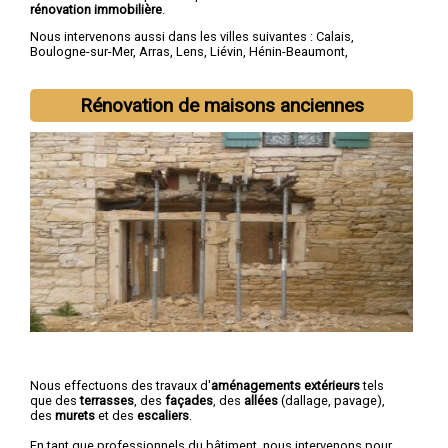
rénovation immobilière
.
Nous intervenons aussi dans les villes suivantes :
Calais
,
Boulogne-sur-Mer
,
Arras
,
Lens
,
Liévin
,
Hénin-Beaumont
,
Béthune
,
Bruay-la-Buissière
,
Avion
,
Carvin
Rénovation de maisons anciennes
Nous effectuons des travaux d'
aménagements extérieurs
tels
que des
terrasses
, des
façades
, des
allées
(dallage, pavage),
des
murets
et des
escaliers
.
En tant que professionnels du bâtiment, nous intervenons pour