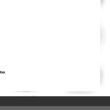
Agen
Mende
Angers
Cherbourg-Octeville
Reims
Saint-Dizier
Laval
Nancy
Verdun
Lorient
Metz
Nevers
Lille
Beauvais
Alençon
Calais
Clermont-Ferrand
Pau
Tarbes
Perpignan
ois.
Strasbourg
Mulhouse
Lyon
Vesoul
Chalon-sur-Saône
Le Mans
Chambéry
Annecy
Paris
Le Havre