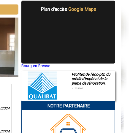
Plan d'accès
Google Maps
Bourg-en-Bresse
Saint-Quentin
Profitez de l'éco-ptz, du
Montluçon
crédit d'impôt et de la
Manosque
prime de rénovation.
Gap
Nice
N°E157671
Annonay
Charleville-Mézières
Pamiers
NOTRE PARTENAIRE
Troyes
1/2024
Narbonne
Rodez
Marseille
Caen
Aurillac
5/2024
Angoulême