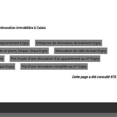
 rénovation immobilière à Calais
vation immobilière à Boulogne-sur-Mer
e rénovation immobilière à Arras
e rénovation immobilière à Lens
d'appartement Ergny
Entreprise de rénovation du batiment Ergny
e rénovation immobilière à Liévin
e en pierre, brique, chaux Ergny
Rénovation de salle de bain Ergny
 rénovation immobilière à Béthune
ovation immobilière à Hénin-Beaumont
gny
Prix moyen d'une rénovation d'un appartement au m² Ergny
ation immobilière à Bruay-la-Buissière
e rénovation immobilière à Avion
ique Ergny
Prix d'une rénovation complête au m² Ergny
 rénovation immobilière à Carvin
e rénovation immobilière à Berck
Cette page a été consulté 973 f
énovation immobilière à Saint-Omer
 rénovation immobilière à Outreau
 rénovation immobilière à Harnes
rénovation immobilière à Méricourt
ovation immobilière à Nœux-les-Mines
ovation immobilière à Bully-les-Mines
 rénovation immobilière à Étaples
tion immobilière à Saint-Martin-Boulogne