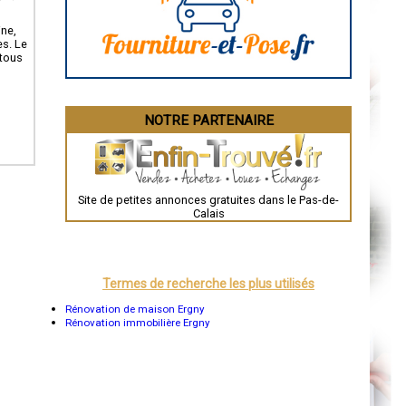
La Rochelle
Bourges
ine,
Brive-la-Gaillarde
es. Le
Dijon
 tous
Saint-Brieuc
Guéret
Périgueux
Besançon
NOTRE PARTENAIRE
Valence
Évreux
Chartres
Brest
Nîmes
Toulouse
Site de petites annonces gratuites dans le Pas-de-
Auch
Calais
Bordeaux
Montpellier
Rennes
Châteauroux
Tours
Termes de recherche les plus utilisés
Grenoble
Dole
Rénovation de maison Ergny
Mont-de-Marsan
Rénovation immobilière Ergny
Blois
Saint-Étienne
Le Puy-en-Velay
Nantes
Orléans
Cahors