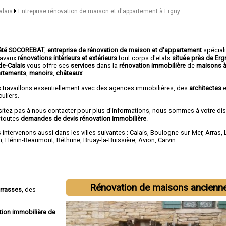
alais
Entreprise rénovation de maison et d'appartement à Ergny
été SOCOREBAT
,
entreprise de rénovation de maison et d'appartement
spécial
travaux
rénovations intérieurs et extérieurs
tout corps d'etats
située près de Erg
de-Calais
vous offre ses
services
dans la
rénovation immobilière
de
maisons à
rtements
,
manoirs
,
châteaux
.
 travaillons essentiellement avec des agences immobilières, des
architectes
e
culiers.
sitez pas à nous contacter pour plus d'informations, nous sommes à votre di
 toutes
demandes de devis rénovation immobilière
.
intervenons aussi dans les villes suivantes :
Calais
,
Boulogne-sur-Mer
,
Arras
,
n
,
Hénin-Beaumont
,
Béthune
,
Bruay-la-Buissière
,
Avion
,
Carvin
Rénovation de maisons ancienn
errasses
, des
tion immobilière de