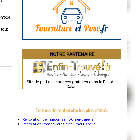
os
Caen
Aurillac
Angoulême
La Rochelle
9/2024
Bourges
Brive-la-Gaillarde
 tout
Dijon
Saint-Brieuc
Guéret
Périgueux
Besançon
NOTRE PARTENAIRE
Valence
Évreux
Chartres
Brest
Nîmes
Toulouse
Site de petites annonces gratuites dans le Pas-de-
Auch
Calais
Bordeaux
Montpellier
Rennes
Châteauroux
Tours
Termes de recherche les plus utilisés
Grenoble
Dole
Rénovation de maison Saint-Omer-Capelle
Mont-de-Marsan
Rénovation immobilière Saint-Omer-Capelle
Blois
Saint-Étienne
Le Puy-en-Velay
Nantes