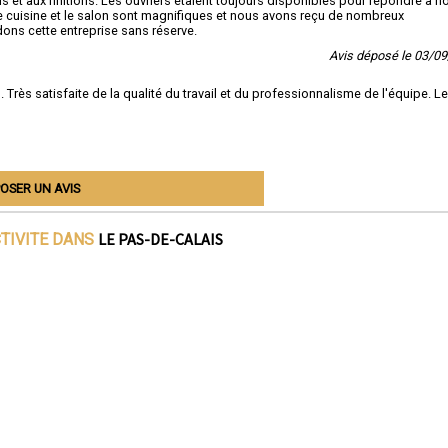
ils et aux finitions. Les ouvriers étaient toujours disponibles pour répondre à n
le cuisine et le salon sont magnifiques et nous avons reçu de nombreux
ons cette entreprise sans réserve.
Avis déposé le 03/0
rès satisfaite de la qualité du travail et du professionnalisme de l'équipe. Le
OSER UN AVIS
LE PAS-DE-CALAIS
CTIVITE DANS