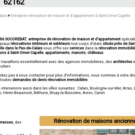
62162
alais
Entreprise rénovation de maison et d'appartement à Saint-Omer-Capelle
été SOCOREBAT
,
entreprise de rénovation de maison et d'appartement
spécial
travaux
rénovations intérieurs et extérieurs
tout corps d'etats
située près de Sai
lle dans le Pas-de-Calais
vous offre ses
services
dans la
rénovation immobiliè
ons à Saint-Omer-Capelle
,
appartements
,
manoirs
,
châteaux
.
 travaillons essentiellement avec des agences immobilières, des
architectes
e
culiers.
sitez pas à nous contacter pour plus d'informations, nous sommes à votre di
 toutes
demandes de devis rénovation immobilière
.
intervenons aussi dans les villes suivantes :
Calais
,
Boulogne-sur-Mer
,
Arras
,
n
,
Hénin-Beaumont
,
Béthune
,
Bruay-la-Buissière
,
Avion
,
Carvin
Rénovation de maisons ancienn
errasses
, des