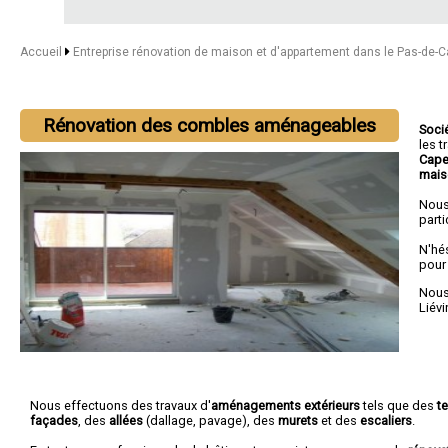
Accueil
Entreprise rénovation de maison et d'appartement dans le Pas-de-C
Rénovation des combles aménageables
Soci
les 
Cape
mais
Nous
parti
N'hé
pour
Nous 
Liévi
Nous effectuons des travaux d'
aménagements extérieurs
tels que des
t
façades
, des
allées
(dallage, pavage), des
murets
et des
escaliers
.