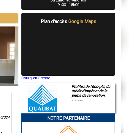
Du Lundi au vendredi
9h00 - 18h00
Plan d'accès
Google Maps
Bourg-en-Bresse
Saint-Quentin
Profitez de l'éco-ptz, du
Montluçon
crédit d'impôt et de la
Manosque
prime de rénovation.
Gap
Nice
N°E157671
Annonay
Charleville-Mézières
Pamiers
8/2024
NOTRE PARTENAIRE
Troyes
Narbonne
Rodez
Marseille