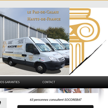
le Pas-de-Calais
Hauts-de-France
NOS GARANTIES
CONTACT
63 personnes consultent SOCOREBAT
e