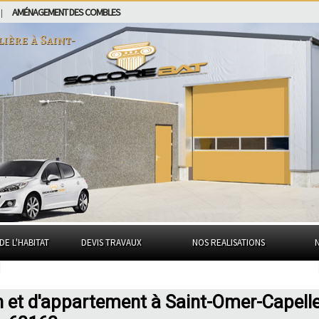
AMÉNAGEMENT DES COMBLES
|
lière à
Saint-
DE L'HABITAT
DEVIS TRAVAUX
NOS REALISATIONS
n et d'appartement à Saint-Omer-Capell