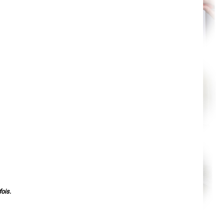
Orléans
Cahors
Agen
Mende
Angers
Cherbourg-Octeville
Reims
Saint-Dizier
Laval
Nancy
Verdun
Lorient
Metz
Nevers
Lille
Beauvais
Alençon
Calais
Clermont-Ferrand
Pau
Tarbes
Perpignan
Strasbourg
Mulhouse
Lyon
ois.
Vesoul
Chalon-sur-Saône
Le Mans
Chambéry
Annecy