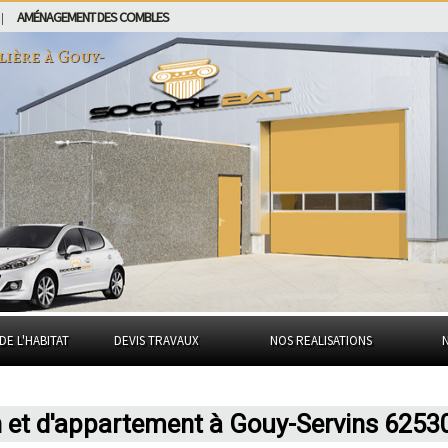
AMÉNAGEMENT DES COMBLES
|
lière à
Gouy-
DE L'HABITAT
DEVIS TRAVAUX
NOS REALISATIONS
n et d'appartement à Gouy-Servins 6253