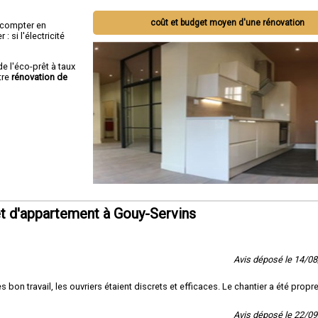
coût et budget moyen d'une rénovation
ut compter en
 si l'électricité
de l'éco-prêt à taux
tre
rénovation de
t d'appartement à Gouy-Servins
Avis déposé le 14/0
on travail, les ouvriers étaient discrets et efficaces. Le chantier a été propre
Avis déposé le 22/0