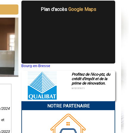
Plan d'accès
Google Maps
Bourg-en-Bresse
Saint-Quentin
Profitez de l'éco-ptz, du
Montluçon
crédit d'impôt et de la
Manosque
prime de rénovation.
Gap
Nice
N°E157671
Annonay
Charleville-Mézières
Pamiers
NOTRE PARTENAIRE
Troyes
8/2024
Narbonne
Rodez
Marseille
 et
Caen
Aurillac
9/2023
Angoulême