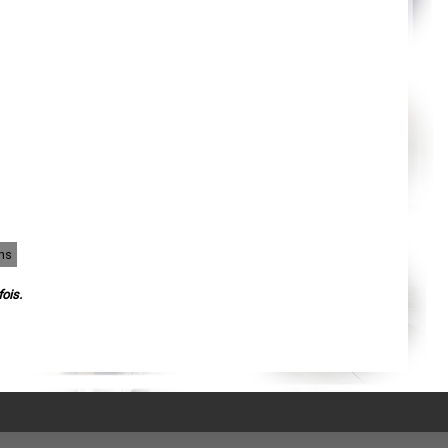
Agen
Mende
Angers
Cherbourg-Octeville
Reims
Saint-Dizier
Laval
Nancy
Verdun
Lorient
Metz
Nevers
Lille
Beauvais
Alençon
Calais
Clermont-Ferrand
ins
Pau
Tarbes
Perpignan
ois.
Strasbourg
Mulhouse
Lyon
Vesoul
Chalon-sur-Saône
Le Mans
Chambéry
Annecy
Paris
Le Havre