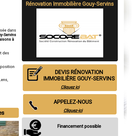
Rénovation Immobilière Gouy-Servins
isée dans
y-Servins
isons à
t des
sposition
DEVIS RÉNOVATION
IMMOBILIÈRE GOUY-SERVINS
Lens
,
Cliquez ici
APPELEZ-NOUS
Cliquez-ici
es
Financement possible