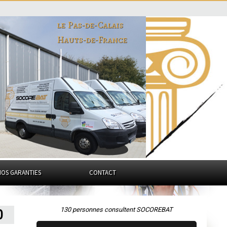
le Pas-de-Calais
Hauts-de-France
NOS GARANTIES
CONTACT
130 personnes consultent SOCOREBAT
0