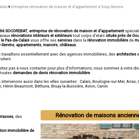
alais
Entreprise rénovation de maison et d'appartement à Gouy-Servins
été SOCOREBAT
,
entreprise de rénovation de maison et d'appartement
spécial
travaux
rénovations intérieurs et extérieurs
tout corps d'etats
située près de Gou
 le Pas-de-Calais
vous offre ses
services
dans la
rénovation immobilière
de
ma
-Servins
,
appartements
,
manoirs
,
châteaux
.
 travaillons essentiellement avec des agences immobilières, des
architectes
e
culiers.
sitez pas à nous contacter pour plus d'informations, nous sommes à votre di
 toutes
demandes de devis rénovation immobilière
.
intervenons aussi dans les villes suivantes :
Calais
,
Boulogne-sur-Mer
,
Arras
,
n
,
Hénin-Beaumont
,
Béthune
,
Bruay-la-Buissière
,
Avion
,
Carvin
Rénovation de maisons ancienn
errasses
, des
tion immobilière de