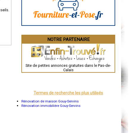
La Rochelle
Bourges
seils.
Brive-la-Gaillarde
Dijon
Saint-Brieuc
Guéret
Périgueux
Besançon
NOTRE PARTENAIRE
Valence
Évreux
Chartres
Brest
Nîmes
Toulouse
Site de petites annonces gratuites dans le Pas-de-
Auch
Calais
Bordeaux
Montpellier
Rennes
Châteauroux
Tours
Termes de recherche les plus utilisés
Grenoble
Dole
Rénovation de maison Gouy-Servins
Mont-de-Marsan
Rénovation immobilière Gouy-Servins
Blois
Saint-Étienne
Le Puy-en-Velay
Nantes
Orléans
Cahors