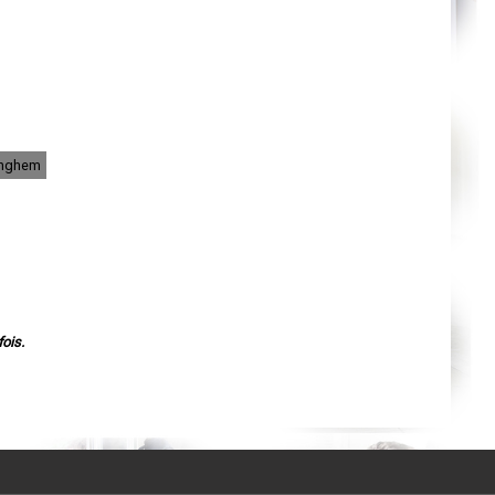
Agen
Mende
Angers
Cherbourg-Octeville
Reims
Saint-Dizier
Laval
Nancy
Verdun
Lorient
ringhem
Metz
Nevers
Lille
Beauvais
Alençon
Calais
Clermont-Ferrand
Pau
Tarbes
Perpignan
Strasbourg
ois.
Mulhouse
Lyon
Vesoul
Chalon-sur-Saône
Le Mans
Chambéry
Annecy
Paris
Le Havre