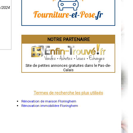
La Rochelle
8/2024
Bourges
Brive-la-Gaillarde
Dijon
Saint-Brieuc
Guéret
Périgueux
Besançon
NOTRE PARTENAIRE
Valence
Évreux
Chartres
Brest
Nîmes
Toulouse
Site de petites annonces gratuites dans le Pas-de-
Auch
Calais
Bordeaux
Montpellier
Rennes
Châteauroux
Tours
Termes de recherche les plus utilisés
Grenoble
Dole
Rénovation de maison Floringhem
Mont-de-Marsan
Rénovation immobilière Floringhem
Blois
Saint-Étienne
Le Puy-en-Velay
Nantes
Orléans
Cahors