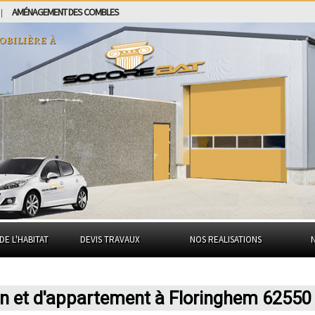
AMÉNAGEMENT DES COMBLES
|
obilière à
DE L'HABITAT
DEVIS TRAVAUX
NOS REALISATIONS
on et d'appartement à Floringhem 62550