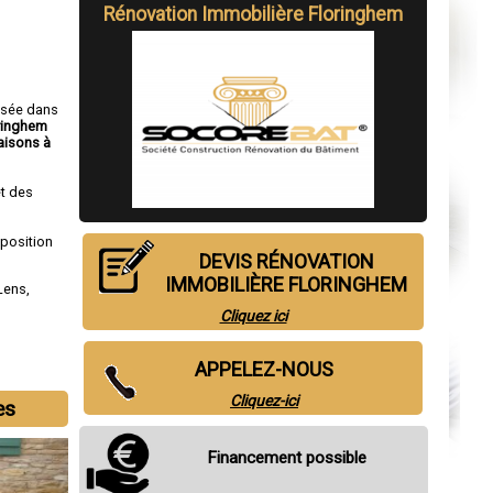
Rénovation Immobilière Floringhem
isée dans
oringhem
isons à
t des
sposition
DEVIS RÉNOVATION
IMMOBILIÈRE FLORINGHEM
Lens
,
Cliquez ici
APPELEZ-NOUS
Cliquez-ici
es
Financement possible