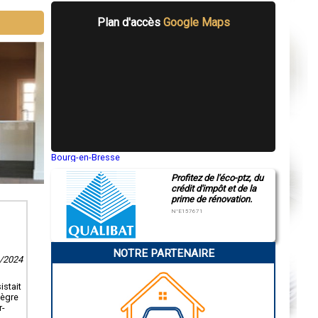
Plan d'accès
Google Maps
Bourg-en-Bresse
Saint-Quentin
Profitez de l'éco-ptz, du
Montluçon
crédit d'impôt et de la
Manosque
prime de rénovation.
Gap
Nice
N°E157671
Annonay
Charleville-Mézières
Pamiers
NOTRE PARTENAIRE
Troyes
6/2024
Narbonne
Rodez
Marseille
istait
Caen
tègre
Aurillac
r-
Angoulême