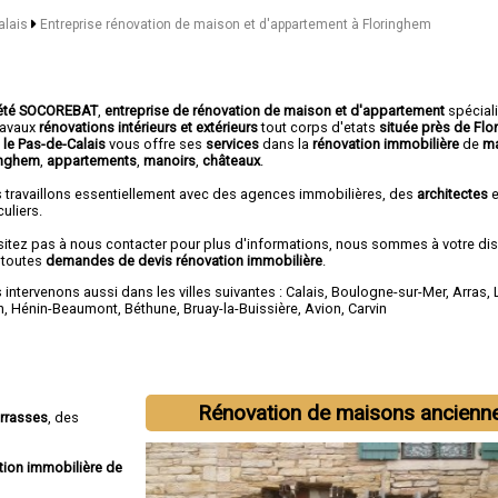
alais
Entreprise rénovation de maison et d'appartement à Floringhem
été SOCOREBAT
,
entreprise de rénovation de maison et d'appartement
spécial
travaux
rénovations intérieurs et extérieurs
tout corps d'etats
située près de Fl
 le Pas-de-Calais
vous offre ses
services
dans la
rénovation immobilière
de
ma
inghem
,
appartements
,
manoirs
,
châteaux
.
 travaillons essentiellement avec des agences immobilières, des
architectes
e
culiers.
sitez pas à nous contacter pour plus d'informations, nous sommes à votre di
 toutes
demandes de devis rénovation immobilière
.
intervenons aussi dans les villes suivantes :
Calais
,
Boulogne-sur-Mer
,
Arras
,
n
,
Hénin-Beaumont
,
Béthune
,
Bruay-la-Buissière
,
Avion
,
Carvin
Rénovation de maisons ancienn
errasses
, des
tion immobilière de