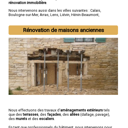
rénovation immobilière
.
Nous intervenons aussi dans les villes suivantes :
Calais
,
Boulogne-sur-Mer
,
Arras
,
Lens
,
Liévin
,
Hénin-Beaumont
,
Béthune
,
Bruay-la-Buissière
,
Avion
,
Carvin
Rénovation de maisons anciennes
Nous effectuons des travaux d'
aménagements extérieurs
tels
que des
terrasses
, des
façades
, des
allées
(dallage, pavage),
des
murets
et des
escaliers
.
En tant que professionnels du bâtiment, nous intervenons pour