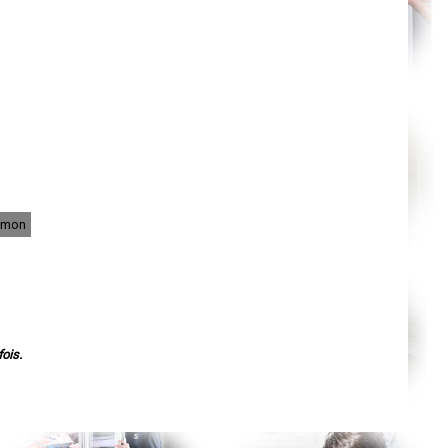
Orléans
Cahors
Agen
Mende
Angers
Cherbourg-Octeville
Reims
Saint-Dizier
Laval
Nancy
Verdun
Lorient
Metz
Nevers
Lille
Simon
Beauvais
Alençon
Calais
Clermont-Ferrand
Pau
Tarbes
Perpignan
Strasbourg
ois.
Mulhouse
Lyon
Vesoul
Chalon-sur-Saône
Le Mans
Chambéry
Annecy