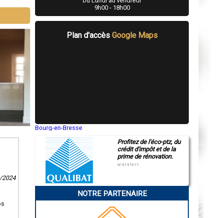
Du Lundi au vendredi
9h00 - 18h00
Plan d'accès
Google Maps
Bourg-en-Bresse
Saint-Quentin
Profitez de l'éco-ptz, du
Montluçon
crédit d'impôt et de la
Manosque
prime de rénovation.
Gap
Nice
N°E157671
Annonay
8/2024
Charleville-Mézières
Pamiers
NOTRE PARTENAIRE
Troyes
Narbonne
os
Rodez
Marseille