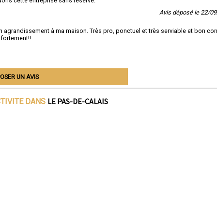
ons cette entreprise sans réserve.
Avis déposé le 22/0
un agrandissement à ma maison. Très pro, ponctuel et très serviable et bon con
 fortement!!
OSER UN AVIS
LE PAS-DE-CALAIS
CTIVITE DANS