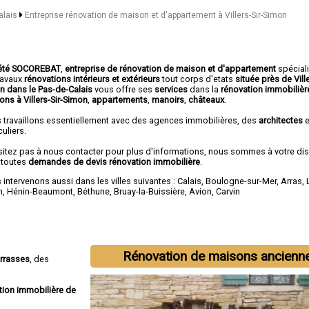
alais
Entreprise rénovation de maison et d'appartement à Villers-Sir-Simon
été SOCOREBAT
,
entreprise de rénovation de maison et d'appartement
spécial
travaux
rénovations intérieurs et extérieurs
tout corps d'etats
située près de Ville
n dans le Pas-de-Calais
vous offre ses
services
dans la
rénovation immobilièr
ons à Villers-Sir-Simon
,
appartements
,
manoirs
,
châteaux
.
 travaillons essentiellement avec des agences immobilières, des
architectes
e
culiers.
sitez pas à nous contacter pour plus d'informations, nous sommes à votre di
 toutes
demandes de devis rénovation immobilière
.
intervenons aussi dans les villes suivantes :
Calais
,
Boulogne-sur-Mer
,
Arras
,
n
,
Hénin-Beaumont
,
Béthune
,
Bruay-la-Buissière
,
Avion
,
Carvin
Rénovation de maisons ancienn
errasses
, des
tion immobilière de