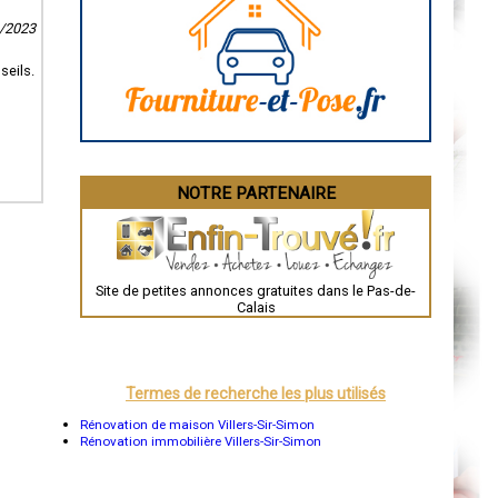
Caen
Aurillac
9/2023
Angoulême
La Rochelle
seils.
Bourges
Brive-la-Gaillarde
Dijon
Saint-Brieuc
Guéret
Périgueux
Besançon
NOTRE PARTENAIRE
Valence
Évreux
Chartres
Brest
Nîmes
Toulouse
Site de petites annonces gratuites dans le Pas-de-
Auch
Calais
Bordeaux
Montpellier
Rennes
Châteauroux
Tours
Termes de recherche les plus utilisés
Grenoble
Dole
Rénovation de maison Villers-Sir-Simon
Mont-de-Marsan
Rénovation immobilière Villers-Sir-Simon
Blois
Saint-Étienne
Le Puy-en-Velay
Nantes