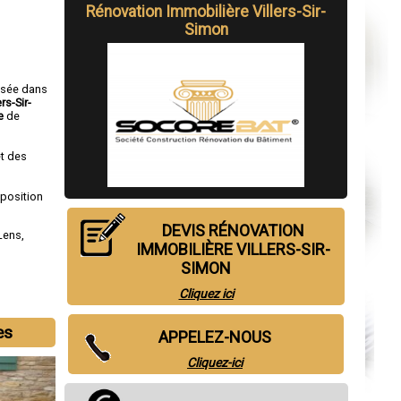
Rénovation Immobilière Villers-Sir-
Simon
isée dans
rs-Sir-
e
de
t des
sposition
DEVIS RÉNOVATION
Lens
,
IMMOBILIÈRE VILLERS-SIR-
SIMON
Cliquez ici
es
APPELEZ-NOUS
Cliquez-ici