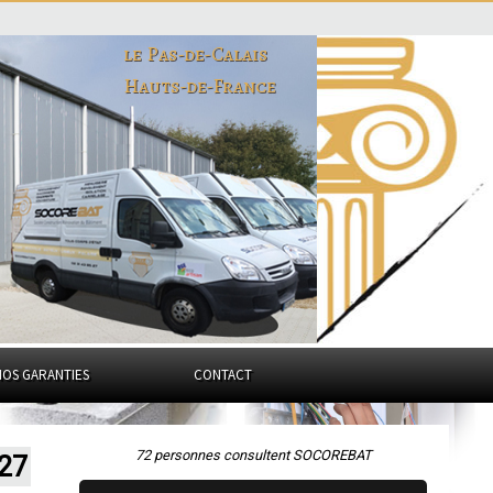
le Pas-de-Calais
Hauts-de-France
NOS GARANTIES
CONTACT
72 personnes consultent SOCOREBAT
127