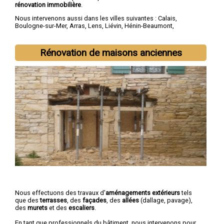
rénovation immobilière
.
Nous intervenons aussi dans les villes suivantes :
Calais
,
Boulogne-sur-Mer
,
Arras
,
Lens
,
Liévin
,
Hénin-Beaumont
,
Béthune
,
Bruay-la-Buissière
,
Avion
,
Carvin
Rénovation de maisons anciennes
Nous effectuons des travaux d'
aménagements extérieurs
tels
que des
terrasses
, des
façades
, des
allées
(dallage, pavage),
des
murets
et des
escaliers
.
En tant que professionnels du bâtiment, nous intervenons pour