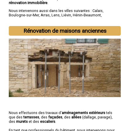
rénovation immobilière
.
Nous intervenons aussi dans les villes suivantes :
Calais
,
Boulogne-sur-Mer
,
Arras
,
Lens
,
Liévin
,
Hénin-Beaumont
,
Béthune
,
Bruay-la-Buissière
,
Avion
,
Carvin
Rénovation de maisons anciennes
Nous effectuons des travaux d'
aménagements extérieurs
tels
que des
terrasses
, des
façades
, des
allées
(dallage, pavage),
des
murets
et des
escaliers
.
En tant que professionnels du bâtiment, nous intervenons pour