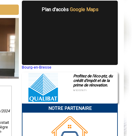
Plan d'accès
Google Maps
Bourg-en-Bresse
Saint-Quentin
Profitez de l'éco-ptz, du
Montluçon
crédit d'impôt et de la
Manosque
prime de rénovation.
Gap
Nice
N°E157671
Annonay
Charleville-Mézières
Pamiers
NOTRE PARTENAIRE
Troyes
6/2024
Narbonne
Rodez
Marseille
istait
Caen
tègre
Aurillac
r-
Angoulême