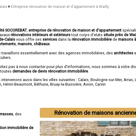
alais
Entreprise rénovation de maison et d'appartement à Wailly
été SOCOREBAT
,
entreprise de rénovation de maison et d'appartement
spécial
travaux
rénovations intérieurs et extérieurs
tout corps d'etats
située près de Wail
de-Calais
vous offre ses
services
dans la
rénovation immobilière
de
maisons à
rtements
,
manoirs
,
châteaux
.
 travaillons essentiellement avec des agences immobilières, des
architectes
e
culiers.
sitez pas à nous contacter pour plus d'informations, nous sommes à votre di
 toutes
demandes de devis rénovation immobilière
.
intervenons aussi dans les villes suivantes :
Calais
,
Boulogne-sur-Mer
,
Arras
,
n
,
Hénin-Beaumont
,
Béthune
,
Bruay-la-Buissière
,
Avion
,
Carvin
Rénovation de maisons ancienn
errasses
, des
tion immobilière de