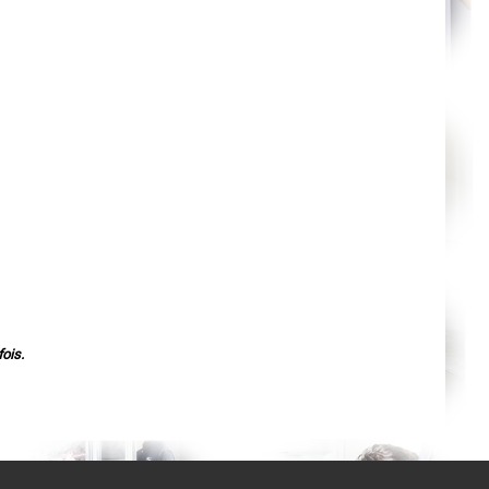
Agen
Mende
Angers
Cherbourg-Octeville
Reims
Saint-Dizier
Laval
Nancy
Verdun
Lorient
Metz
Nevers
Lille
Beauvais
Alençon
Calais
Clermont-Ferrand
Pau
Tarbes
Perpignan
Strasbourg
Mulhouse
ois.
Lyon
Vesoul
Chalon-sur-Saône
Le Mans
Chambéry
Annecy
Paris
Le Havre