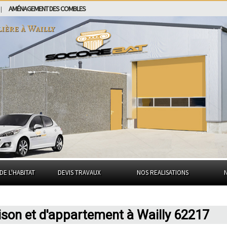
AMÉNAGEMENT DES COMBLES
|
lière à
Wailly
DE L'HABITAT
DEVIS TRAVAUX
NOS REALISATIONS
ison et d'appartement à Wailly 62217