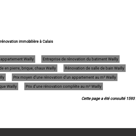
 rénovation immobilière à Calais
vation immobilière à Boulogne-sur-Mer
e rénovation immobilière à Arras
e rénovation immobilière à Lens
'appartement Wailly
Entreprise de rénovation du batiment Wailly
e rénovation immobilière à Liévin
 en pierre, brique, chaux Wailly
Rénovation de salle de bain Wailly
 rénovation immobilière à Béthune
ovation immobilière à Hénin-Beaumont
lly
Prix moyen d'une rénovation d'un appartement au m² Wailly
ation immobilière à Bruay-la-Buissière
e rénovation immobilière à Avion
ique Wailly
Prix d'une rénovation complête au m² Wailly
 rénovation immobilière à Carvin
e rénovation immobilière à Berck
Cette page a été consulté 1593 f
énovation immobilière à Saint-Omer
 rénovation immobilière à Outreau
 rénovation immobilière à Harnes
rénovation immobilière à Méricourt
ovation immobilière à Nœux-les-Mines
ovation immobilière à Bully-les-Mines
 rénovation immobilière à Étaples