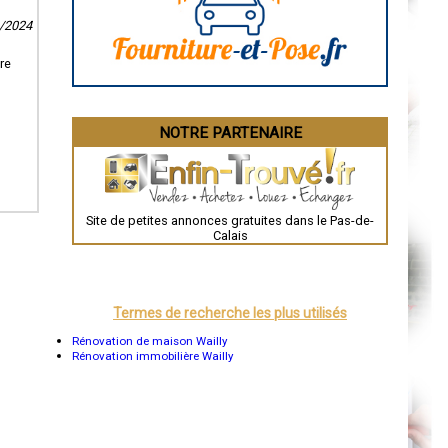
La Rochelle
4/2024
Bourges
Brive-la-Gaillarde
Dijon
re
Saint-Brieuc
Guéret
Périgueux
Besançon
NOTRE PARTENAIRE
Valence
Évreux
Chartres
Brest
Nîmes
Toulouse
Site de petites annonces gratuites dans le Pas-de-
Auch
Calais
Bordeaux
Montpellier
Rennes
Châteauroux
Tours
Termes de recherche les plus utilisés
Grenoble
Dole
Rénovation de maison Wailly
Mont-de-Marsan
Rénovation immobilière Wailly
Blois
Saint-Étienne
Le Puy-en-Velay
Nantes
Orléans
Cahors