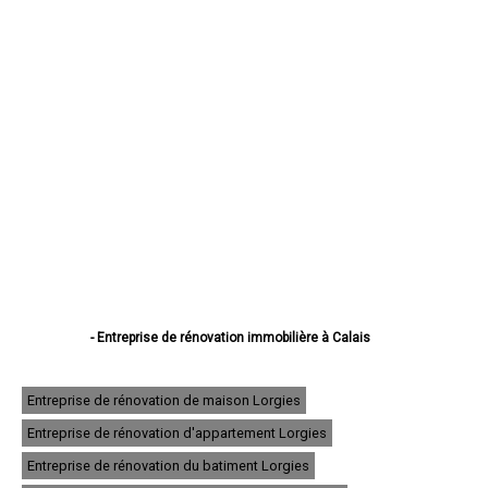
- Entreprise de rénovation immobilière à Calais
- Entreprise de rénovation immobilière à Boulogne-sur-Mer
- Entreprise de rénovation immobilière à Arras
- Entreprise de rénovation immobilière à Lens
Entreprise de rénovation de maison Lorgies
- Entreprise de rénovation immobilière à Liévin
Entreprise de rénovation d'appartement Lorgies
- Entreprise de rénovation immobilière à Béthune
- Entreprise de rénovation immobilière à Hénin-Beaumont
Entreprise de rénovation du batiment Lorgies
- Entreprise de rénovation immobilière à Bruay-la-Buissière