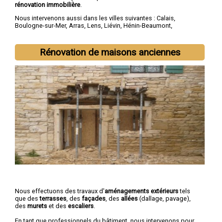
rénovation immobilière
.
Nous intervenons aussi dans les villes suivantes :
Calais
,
Boulogne-sur-Mer
,
Arras
,
Lens
,
Liévin
,
Hénin-Beaumont
,
Béthune
,
Bruay-la-Buissière
,
Avion
,
Carvin
Rénovation de maisons anciennes
Nous effectuons des travaux d'
aménagements extérieurs
tels
que des
terrasses
, des
façades
, des
allées
(dallage, pavage),
des
murets
et des
escaliers
.
En tant que professionnels du bâtiment, nous intervenons pour