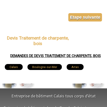
Devis Traitement de charpente,
bois
DEMANDES DE DEVIS TRAITEMENT DE CHARPENTE, BOIS
Calais
Boulogne-sur-Mer
Arras
Lens
Liévin
Béthune
Hénin-Beaumont
Bruay-la-Buissière
Avion
Entreprise de bâtiment Calais tous corps d'état
Carvin
Berck
Saint-Omer
Outreau
NOS SERVICES