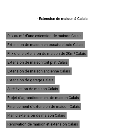
- Extension de maison à Calais
- Extension de maison à Boulogne-sur-Mer
- Extension de maison à Arras
- Extension de maison à Lens
Prix au m² d'une extension de maison Calais
- Extension de maison à Liévin
Extension de maison en ossature bois Calais
- Extension de maison à Béthune
- Extension de maison à Hénin-Beaumont
Prix d'une extension de maison de 20m² Calais
- Extension de maison à Bruay-la-Buissière
- Extension de maison à Avion
Extension de maison toit plat Calais
- Extension de maison à Carvin
Extension de maison ancienne Calais
- Extension de maison à Berck
- Extension de maison à Saint-Omer
Extension de garage Calais
- Extension de maison à Outreau
- Extension de maison à Harnes
Surélévation de maison Calais
- Extension de maison à Méricourt
Projet d'agrandissement de maison Calais
- Extension de maison à Nœux-les-Mines
- Extension de maison à Bully-les-Mines
Financement d'extension de maison Calais
- Extension de maison à Étaples
Plan d'extension de maison Calais
- Extension de maison à Saint-Martin-Boulogne
- Extension de maison à Auchel
Rénovation de maison et extension Calais
- Extension de maison à Longuenesse
- Extension de maison à Courrières