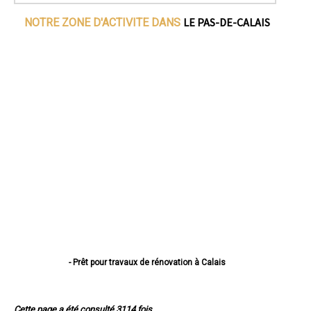
LE PAS-DE-CALAIS
NOTRE ZONE D'ACTIVITE DANS
- Prêt pour travaux de rénovation à Calais
- Prêt pour travaux de rénovation à Boulogne-sur-Mer
- Prêt pour travaux de rénovation à Arras
- Prêt pour travaux de rénovation à Lens
Cette page a été consulté 3114 fois.