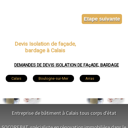
Devis Isolation de façade,
bardage à Calais
DEMANDES DE DEVIS ISOLATION DE FAçADE, BARDAGE
Calais
Boulogne-sur-Mer
Arras
Lens
Liévin
Béthune
Hénin-Beaumont
Bruay-la-Buissière
Avion
Entreprise de bâtiment à Calais tous corps d'état
Carvin
Berck
Saint-Omer
Outreau
NOS SERVICES
SOCOREBAT, spécialiste en rénovation immobilière dans le