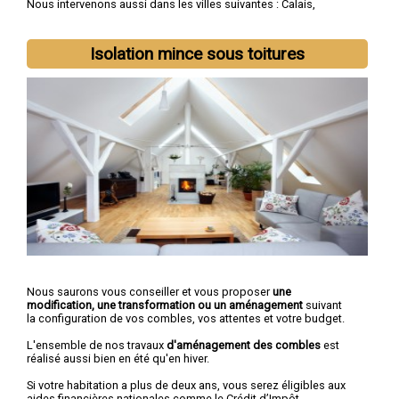
Nous intervenons aussi dans les villes suivantes :
Calais
,
Boulogne-sur-Mer
,
Arras
,
Lens
,
Liévin
,
Hénin-Beaumont
,
Béthune
,
Bruay-la-Buissière
,
Avion
,
Carvin
Isolation mince sous toitures
Nous saurons vous conseiller et vous proposer
une
modification, une transformation ou un aménagement
suivant
la configuration de vos combles, vos attentes et votre budget.
L'ensemble de nos travaux
d'aménagement des combles
est
réalisé aussi bien en été qu'en hiver.
Si votre habitation a plus de deux ans, vous serez éligibles aux
aides financières nationales comme le Crédit d’Impôt