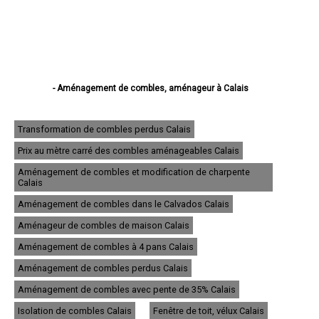
- Aménagement de combles, aménageur à Calais
- Aménagement de combles, aménageur à Boulogne-sur-Mer
- Aménagement de combles, aménageur à Arras
- Aménagement de combles, aménageur à Lens
Transformation de combles perdus Calais
- Aménagement de combles, aménageur à Liévin
Prix au mètre carré des combles aménageables Calais
- Aménagement de combles, aménageur à Béthune
- Aménagement de combles, aménageur à Hénin-Beaumont
Aménagement de combles et modification de charpente
- Aménagement de combles, aménageur à Bruay-la-Buissière
Calais
- Aménagement de combles, aménageur à Avion
Aménagement de combles dans le Calvados Calais
- Aménagement de combles, aménageur à Carvin
- Aménagement de combles, aménageur à Berck
Aménageur de combles de maison Calais
- Aménagement de combles, aménageur à Saint-Omer
- Aménagement de combles, aménageur à Outreau
Aménagement de combles à 4 pans Calais
- Aménagement de combles, aménageur à Harnes
Aménagement de combles perdus Calais
- Aménagement de combles, aménageur à Méricourt
- Aménagement de combles, aménageur à Nœux-les-Mines
Aménagement de combles avec pente de 35% Calais
- Aménagement de combles, aménageur à Bully-les-Mines
- Aménagement de combles, aménageur à Étaples
Isolation de combles Calais
Fenêtre de toit, vélux Calais