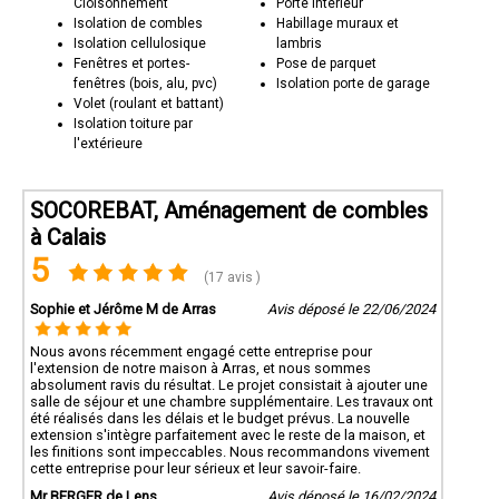
Cloisonnement
Porte intérieur
Isolation de combles
Habillage muraux et
Isolation cellulosique
lambris
Fenêtres et portes-
Pose de parquet
fenêtres (bois, alu, pvc)
Isolation porte de garage
Volet (roulant et battant)
Isolation toiture par
l'extérieure
SOCOREBAT, Aménagement de combles
à Calais
5
(17 avis )
Sophie et Jérôme M de Arras
Avis déposé le 22/06/2024
Nous avons récemment engagé cette entreprise pour
l'extension de notre maison à Arras, et nous sommes
absolument ravis du résultat. Le projet consistait à ajouter une
salle de séjour et une chambre supplémentaire. Les travaux ont
été réalisés dans les délais et le budget prévus. La nouvelle
extension s'intègre parfaitement avec le reste de la maison, et
les finitions sont impeccables. Nous recommandons vivement
cette entreprise pour leur sérieux et leur savoir-faire.
Mr BERGER de Lens
Avis déposé le 16/02/2024