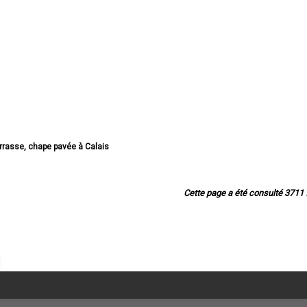
errasse, chape pavée à Calais
se, chape pavée à Boulogne-sur-Mer
terrasse, chape pavée à Arras
terrasse, chape pavée à Lens
Cette page a été consulté 3711 f
errasse, chape pavée à Liévin
errasse, chape pavée à Béthune
sse, chape pavée à Hénin-Beaumont
e, chape pavée à Bruay-la-Buissière
terrasse, chape pavée à Avion
errasse, chape pavée à Carvin
terrasse, chape pavée à Berck
rasse, chape pavée à Saint-Omer
errasse, chape pavée à Outreau