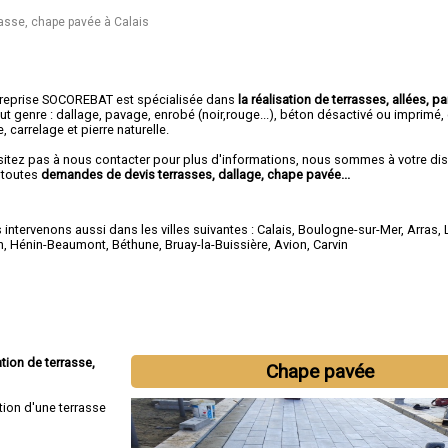
rasse, chape pavée à Calais
treprise SOCOREBAT est spécialisée dans
la réalisation de terrasses, allées, pa
ut genre : dallage, pavage, enrobé (noir,rouge...), béton désactivé ou imprimé
e, carrelage et pierre naturelle.
sitez pas à nous contacter pour plus d'informations, nous sommes à votre di
 toutes
demandes de devis terrasses, dallage, chape pavée...
intervenons aussi dans les villes suivantes :
Calais
,
Boulogne-sur-Mer
,
Arras
,
n
,
Hénin-Beaumont
,
Béthune
,
Bruay-la-Buissière
,
Avion
,
Carvin
tion de terrasse,
Chape pavée
tion d'une terrasse