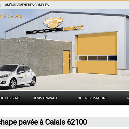
AMÉNAGEMENT DES COMBLES
|
e à
Calais
DE L'HABITAT
DEVIS TRAVAUX
NOS REALISATIONS
 chape pavée à Calais 62100