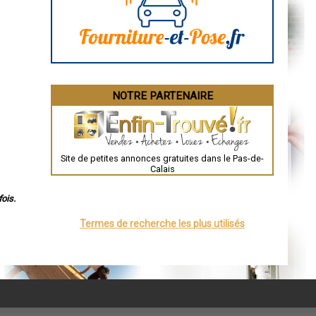
Angoulême
La Rochelle
Bourges
Brive-la-Gaillarde
Dijon
Saint-Brieuc
Guéret
Périgueux
Besançon
NOTRE PARTENAIRE
Valence
Évreux
Chartres
Brest
Nîmes
Toulouse
Site de petites annonces gratuites dans le Pas-de-
Auch
Calais
Bordeaux
Montpellier
Rennes
ois.
Châteauroux
Tours
Termes de recherche les plus utilisés
Grenoble
Dole
Mont-de-Marsan
Blois
Saint-Étienne
Le Puy-en-Velay
Nantes
Orléans
Cahors