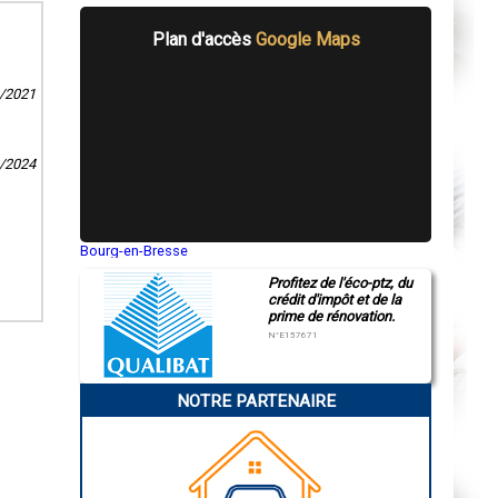
Plan d'accès
Google Maps
2/2021
8/2024
Bourg-en-Bresse
Saint-Quentin
Profitez de l'éco-ptz, du
Montluçon
crédit d'impôt et de la
Manosque
prime de rénovation.
Gap
Nice
N°E157671
Annonay
Charleville-Mézières
Pamiers
NOTRE PARTENAIRE
Troyes
Narbonne
Rodez
Marseille
Caen
Aurillac