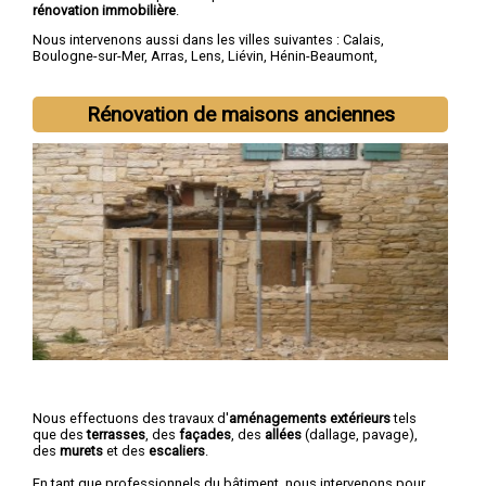
rénovation immobilière
.
Nous intervenons aussi dans les villes suivantes :
Calais
,
Boulogne-sur-Mer
,
Arras
,
Lens
,
Liévin
,
Hénin-Beaumont
,
Béthune
,
Bruay-la-Buissière
,
Avion
,
Carvin
Rénovation de maisons anciennes
Nous effectuons des travaux d'
aménagements extérieurs
tels
que des
terrasses
, des
façades
, des
allées
(dallage, pavage),
des
murets
et des
escaliers
.
En tant que professionnels du bâtiment, nous intervenons pour