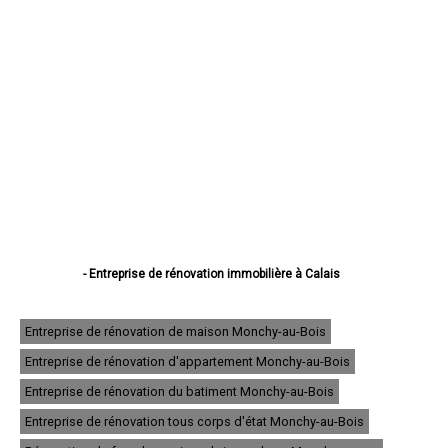
- Entreprise de rénovation immobilière à Calais
- Entreprise de rénovation immobilière à Boulogne-sur-Mer
- Entreprise de rénovation immobilière à Arras
- Entreprise de rénovation immobilière à Lens
Entreprise de rénovation de maison Monchy-au-Bois
- Entreprise de rénovation immobilière à Liévin
Entreprise de rénovation d'appartement Monchy-au-Bois
- Entreprise de rénovation immobilière à Béthune
- Entreprise de rénovation immobilière à Hénin-Beaumont
Entreprise de rénovation du batiment Monchy-au-Bois
- Entreprise de rénovation immobilière à Bruay-la-Buissière
- Entreprise de rénovation immobilière à Avion
Entreprise de rénovation tous corps d'état Monchy-au-Bois
- Entreprise de rénovation immobilière à Carvin