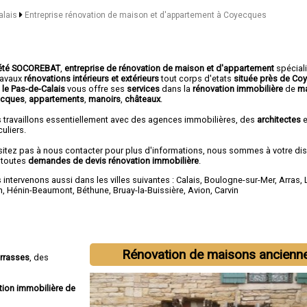
alais
Entreprise rénovation de maison et d'appartement à Coyecques
été SOCOREBAT
,
entreprise de rénovation de maison et d'appartement
spécial
travaux
rénovations intérieurs et extérieurs
tout corps d'etats
située près de Co
 le Pas-de-Calais
vous offre ses
services
dans la
rénovation immobilière
de
ma
ecques
,
appartements
,
manoirs
,
châteaux
.
 travaillons essentiellement avec des agences immobilières, des
architectes
e
culiers.
sitez pas à nous contacter pour plus d'informations, nous sommes à votre di
 toutes
demandes de devis rénovation immobilière
.
intervenons aussi dans les villes suivantes :
Calais
,
Boulogne-sur-Mer
,
Arras
,
n
,
Hénin-Beaumont
,
Béthune
,
Bruay-la-Buissière
,
Avion
,
Carvin
Rénovation de maisons ancienn
errasses
, des
tion immobilière de