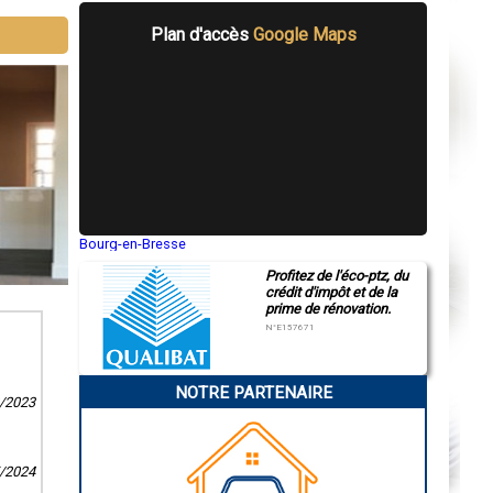
Plan d'accès
Google Maps
Bourg-en-Bresse
Saint-Quentin
Profitez de l'éco-ptz, du
Montluçon
crédit d'impôt et de la
Manosque
prime de rénovation.
Gap
Nice
N°E157671
Annonay
Charleville-Mézières
Pamiers
NOTRE PARTENAIRE
Troyes
8/2023
Narbonne
Rodez
Marseille
Caen
5/2024
Aurillac
Angoulême