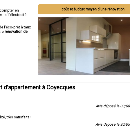
coût et budget moyen d'une rénovation
ut compter en
 si l'électricité
de l'éco-prêt à taux
tre
rénovation de
et d'appartement à Coyecques
Avis déposé le 03/0
é, très satisfaits !
Avis déposé le 30/0