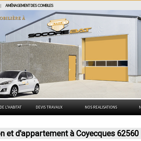
AMÉNAGEMENT DES COMBLES
|
obilière à
DE L'HABITAT
DEVIS TRAVAUX
NOS REALISATIONS
on et d'appartement à Coyecques 62560