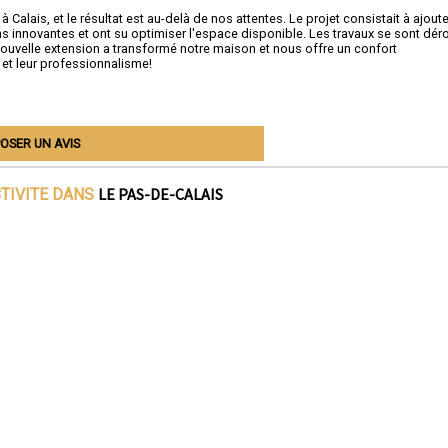
Calais, et le résultat est au-delà de nos attentes. Le projet consistait à ajoute
ns innovantes et ont su optimiser l'espace disponible. Les travaux se sont dér
a nouvelle extension a transformé notre maison et nous offre un confort
l et leur professionnalisme!
OSER UN AVIS
LE PAS-DE-CALAIS
CTIVITE DANS