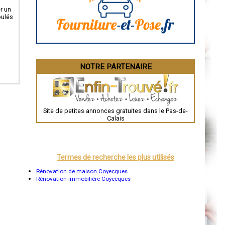
La Rochelle
r un
Bourges
oulés
Brive-la-Gaillarde
Dijon
Saint-Brieuc
Guéret
Périgueux
Besançon
NOTRE PARTENAIRE
Valence
Évreux
Chartres
Brest
Nîmes
Toulouse
Site de petites annonces gratuites dans le Pas-de-
Auch
Calais
Bordeaux
Montpellier
Rennes
Châteauroux
Tours
Termes de recherche les plus utilisés
Grenoble
Dole
Rénovation de maison Coyecques
Mont-de-Marsan
Rénovation immobilière Coyecques
Blois
Saint-Étienne
Le Puy-en-Velay
Nantes
Orléans
Cahors