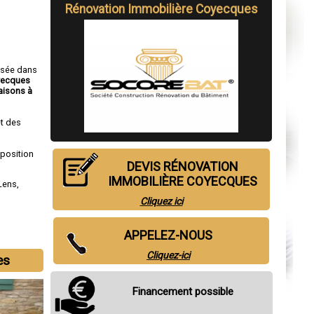
Rénovation Immobilière Coyecques
isée dans
yecques
isons à
t des
sposition
DEVIS RÉNOVATION
IMMOBILIÈRE COYECQUES
Lens
,
Cliquez ici
APPELEZ-NOUS
Cliquez-ici
es
Financement possible