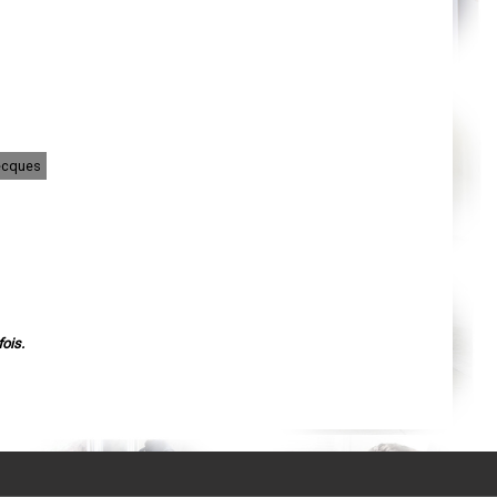
Agen
Mende
Angers
Cherbourg-Octeville
Reims
Saint-Dizier
Laval
Nancy
Verdun
Lorient
yecques
Metz
Nevers
Lille
Beauvais
Alençon
Calais
Clermont-Ferrand
Pau
Tarbes
Perpignan
Strasbourg
ois.
Mulhouse
Lyon
Vesoul
Chalon-sur-Saône
Le Mans
Chambéry
Annecy
Paris
Le Havre