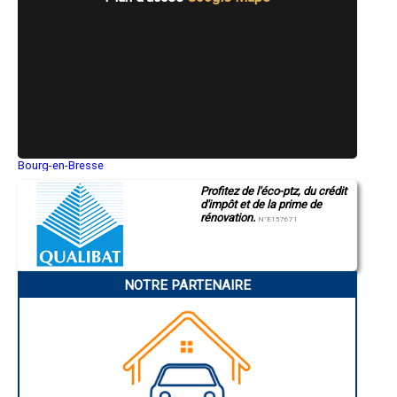
- Entreprise de rénovation immobilière à Ardres
- Entreprise de rénovation immobilière à Sailly-sur-la-Lys
- Entreprise de rénovation immobilière à Rang-du-Fliers
- Entreprise de rénovation immobilière à Lestrem
- Entreprise de rénovation immobilière à Bapaume
- Entreprise de rénovation immobilière à Angres
- Entreprise de rénovation immobilière à Biache-Saint-Vaast
- Entreprise de rénovation immobilière à Saint-Martin-au-Laërt
- Entreprise de rénovation immobilière à Frévent
- Entreprise de rénovation immobilière à Aix-Noulette
- Entreprise de rénovation immobilière à Neufchâtel-Hardelot
Bourg-en-Bresse
Saint-Quentin
- Entreprise de rénovation immobilière à Meurchin
Profitez de l'éco-ptz, du crédit
Montluçon
- Entreprise de rénovation immobilière à Lumbres
d'impôt et de la prime de
Manosque
- Entreprise de rénovation immobilière à Violaines
rénovation.
Gap
N°E157671
- Entreprise de rénovation immobilière à Saint-Léonard
Nice
- Entreprise de rénovation immobilière à Samer
Annonay
Charleville-Mézières
- Entreprise de rénovation immobilière à Wizernes
Pamiers
- Entreprise de rénovation immobilière à Sainte-Catherine
NOTRE PARTENAIRE
Troyes
- Entreprise de rénovation immobilière à Saint-Venant
Narbonne
- Entreprise de rénovation immobilière à Verquin
Rodez
- Entreprise de rénovation immobilière à Lapugnoy
Marseille
Caen
- Entreprise de rénovation immobilière à Pont-à-Vendin
Aurillac
- Entreprise de rénovation immobilière à Hulluch
Angoulême
- Entreprise de rénovation immobilière à Éperlecques
La Rochelle
- Entreprise de rénovation immobilière à Merlimont
Bourges