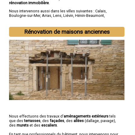
rénovation immobilière
.
Nous intervenons aussi dans les villes suivantes :
Calais
,
Boulogne-sur-Mer
,
Arras
,
Lens
,
Liévin
,
Hénin-Beaumont
,
Béthune
,
Bruay-la-Buissière
,
Avion
,
Carvin
Rénovation de maisons anciennes
Nous effectuons des travaux d'
aménagements extérieurs
tels
que des
terrasses
, des
façades
, des
allées
(dallage, pavage),
des
murets
et des
escaliers
.
En tant que professionnels du bâtiment, nous intervenons pour