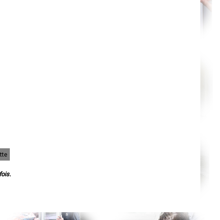
Agen
Mende
Angers
Cherbourg-Octeville
Reims
Saint-Dizier
Laval
Nancy
Verdun
Lorient
Metz
Nevers
Lille
Beauvais
Alençon
Calais
Clermont-Ferrand
Pau
Tarbes
Perpignan
Strasbourg
tte
Mulhouse
Lyon
Vesoul
ois.
Chalon-sur-Saône
Le Mans
Chambéry
Annecy
Paris
Le Havre