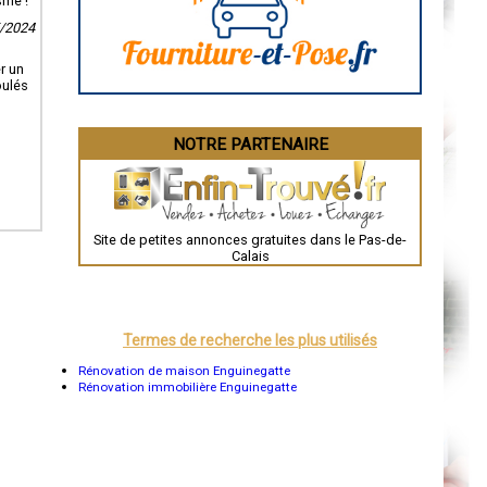
sme !
La Rochelle
5/2024
Bourges
Brive-la-Gaillarde
Dijon
r un
Saint-Brieuc
oulés
Guéret
Périgueux
Besançon
NOTRE PARTENAIRE
Valence
Évreux
Chartres
Brest
Nîmes
Toulouse
Site de petites annonces gratuites dans le Pas-de-
Auch
Calais
Bordeaux
Montpellier
Rennes
Châteauroux
Tours
Termes de recherche les plus utilisés
Grenoble
Dole
Rénovation de maison Enguinegatte
Mont-de-Marsan
Rénovation immobilière Enguinegatte
Blois
Saint-Étienne
Le Puy-en-Velay
Nantes
Orléans
Cahors