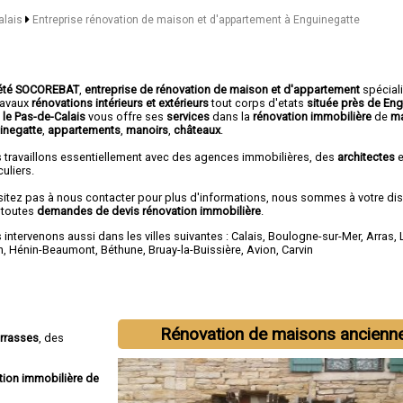
alais
Entreprise rénovation de maison et d'appartement à Enguinegatte
été SOCOREBAT
,
entreprise de rénovation de maison et d'appartement
spécial
travaux
rénovations intérieurs et extérieurs
tout corps d'etats
située près de En
 le Pas-de-Calais
vous offre ses
services
dans la
rénovation immobilière
de
ma
inegatte
,
appartements
,
manoirs
,
châteaux
.
 travaillons essentiellement avec des agences immobilières, des
architectes
e
culiers.
sitez pas à nous contacter pour plus d'informations, nous sommes à votre di
 toutes
demandes de devis rénovation immobilière
.
intervenons aussi dans les villes suivantes :
Calais
,
Boulogne-sur-Mer
,
Arras
,
n
,
Hénin-Beaumont
,
Béthune
,
Bruay-la-Buissière
,
Avion
,
Carvin
Rénovation de maisons ancienn
errasses
, des
tion immobilière de