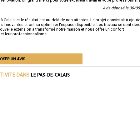
énovation. Un grand merci pour votre excellent travail et votre professionnali
Avis déposé le 30/0
Calais, et le résultat est au-delà de nos attentes. Le projet consistait à ajoute
ns innovantes et ont su optimiser l'espace disponible. Les travaux se sont dér
a nouvelle extension a transformé notre maison et nous offre un confort
l et leur professionnalisme!
OSER UN AVIS
LE PAS-DE-CALAIS
CTIVITE DANS