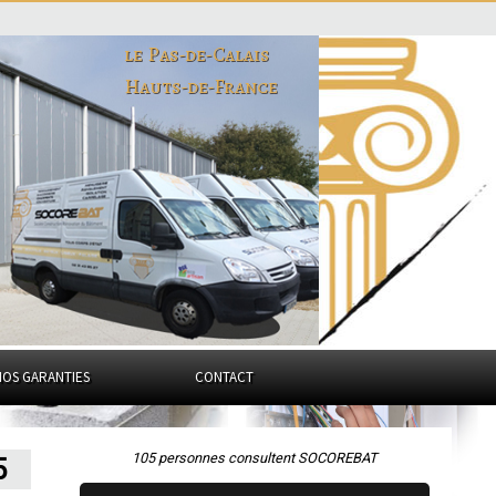
le Pas-de-Calais
Hauts-de-France
NOS GARANTIES
CONTACT
105 personnes consultent SOCOREBAT
5