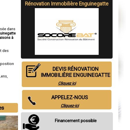
Rénovation Immobilière Enguinegatte
isée dans
guinegatte
isons à
t des
sposition
DEVIS RÉNOVATION
IMMOBILIÈRE ENGUINEGATTE
Lens
,
Cliquez ici
APPELEZ-NOUS
Cliquez-ici
es
Financement possible