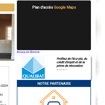
Plan d'accès
Google Maps
Bourg-en-Bresse
Saint-Quentin
Profitez de l'éco-ptz, du
Montluçon
crédit d'impôt et de la
Manosque
prime de rénovation.
Gap
Nice
N°E157671
Annonay
Charleville-Mézières
Pamiers
NOTRE PARTENAIRE
Troyes
3/2024
Narbonne
Rodez
Marseille
rès
Caen
Aurillac
s.
Angoulême