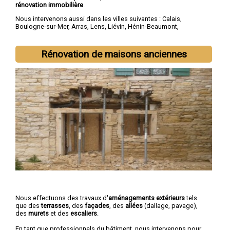
rénovation immobilière
.
Nous intervenons aussi dans les villes suivantes :
Calais
,
Boulogne-sur-Mer
,
Arras
,
Lens
,
Liévin
,
Hénin-Beaumont
,
Béthune
,
Bruay-la-Buissière
,
Avion
,
Carvin
Rénovation de maisons anciennes
Nous effectuons des travaux d'
aménagements extérieurs
tels
que des
terrasses
, des
façades
, des
allées
(dallage, pavage),
des
murets
et des
escaliers
.
En tant que professionnels du bâtiment, nous intervenons pour