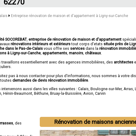
62270
alais
Entreprise rénovation de maison et d'appartement à Ligny-sur-Canche
été SOCOREBAT
,
entreprise de rénovation de maison et d'appartement
spécial
travaux
rénovations intérieurs et extérieurs
tout corps d'etats
située près de Lig
he dans le Pas-de-Calais
vous offre ses
services
dans la
rénovation immobiliè
ons à Ligny-sur-Canche
,
appartements
,
manoirs
,
châteaux
.
 travaillons essentiellement avec des agences immobilières, des
architectes
e
culiers.
sitez pas à nous contacter pour plus d'informations, nous sommes à votre di
 toutes
demandes de devis rénovation immobilière
.
intervenons aussi dans les villes suivantes :
Calais
,
Boulogne-sur-Mer
,
Arras
,
n
,
Hénin-Beaumont
,
Béthune
,
Bruay-la-Buissière
,
Avion
,
Carvin
Rénovation de maisons ancienn
errasses
, des