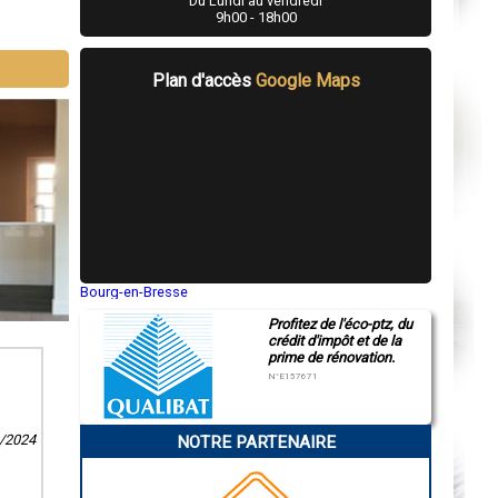
Du Lundi au vendredi
9h00 - 18h00
Plan d'accès
Google Maps
Bourg-en-Bresse
Saint-Quentin
Profitez de l'éco-ptz, du
Montluçon
crédit d'impôt et de la
Manosque
prime de rénovation.
Gap
Nice
N°E157671
Annonay
Charleville-Mézières
Pamiers
8/2024
NOTRE PARTENAIRE
Troyes
Narbonne
Rodez
Marseille