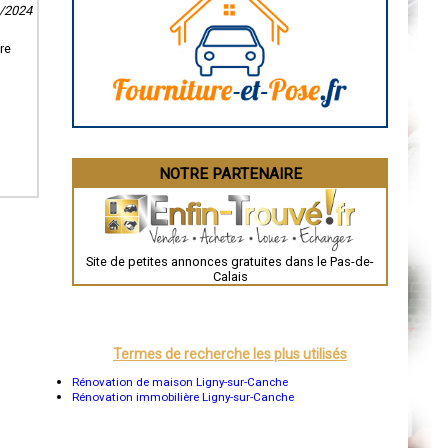
Caen
4/2024
Aurillac
Angoulême
re
La Rochelle
Bourges
Brive-la-Gaillarde
Dijon
Saint-Brieuc
Guéret
Périgueux
Besançon
NOTRE PARTENAIRE
Valence
Évreux
Chartres
Brest
Nîmes
Toulouse
Site de petites annonces gratuites dans le Pas-de-
Auch
Calais
Bordeaux
Montpellier
Rennes
Châteauroux
Tours
Termes de recherche les plus utilisés
Grenoble
Dole
Rénovation de maison Ligny-sur-Canche
Mont-de-Marsan
Rénovation immobilière Ligny-sur-Canche
Blois
Saint-Étienne
Le Puy-en-Velay
Nantes