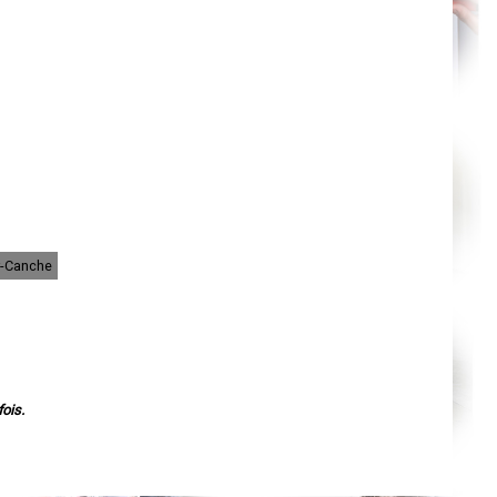
Orléans
Cahors
Agen
Mende
Angers
Cherbourg-Octeville
Reims
Saint-Dizier
Laval
Nancy
Verdun
Lorient
Metz
Nevers
Lille
Beauvais
r-Canche
Alençon
Calais
Clermont-Ferrand
Pau
Tarbes
Perpignan
Strasbourg
Mulhouse
ois.
Lyon
Vesoul
Chalon-sur-Saône
Le Mans
Chambéry
Annecy