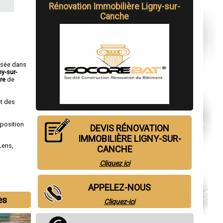
Rénovation Immobilière Ligny-sur-
Canche
isée dans
ny-sur-
re
de
t des
sposition
DEVIS RÉNOVATION
IMMOBILIÈRE LIGNY-SUR-
Lens
,
CANCHE
Cliquez ici
APPELEZ-NOUS
es
Cliquez-ici