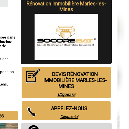
Rénovation Immobilière Marles-les-
Mines
isée dans
les-les-
e
de
t des
sposition
DEVIS RÉNOVATION
IMMOBILIÈRE MARLES-LES-
Lens
,
MINES
Cliquez ici
APPELEZ-NOUS
es
Cliquez-ici