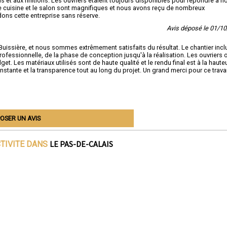
ils et aux finitions. Les ouvriers étaient toujours disponibles pour répondre à n
le cuisine et le salon sont magnifiques et nous avons reçu de nombreux
ons cette entreprise sans réserve.
Avis déposé le 01/1
uissière, et nous sommes extrêmement satisfaits du résultat. Le chantier inclu
professionnelle, de la phase de conception jusqu'à la réalisation. Les ouvriers 
get. Les matériaux utilisés sont de haute qualité et le rendu final est à la haute
tante et la transparence tout au long du projet. Un grand merci pour ce travai
OSER UN AVIS
LE PAS-DE-CALAIS
CTIVITE DANS