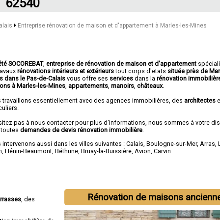
62540
alais
Entreprise rénovation de maison et d'appartement à Marles-les-Mines
été SOCOREBAT
,
entreprise de rénovation de maison et d'appartement
spécial
travaux
rénovations intérieurs et extérieurs
tout corps d'etats
située près de Mar
s dans le Pas-de-Calais
vous offre ses
services
dans la
rénovation immobilièr
ons à Marles-les-Mines
,
appartements
,
manoirs
,
châteaux
.
 travaillons essentiellement avec des agences immobilières, des
architectes
e
culiers.
sitez pas à nous contacter pour plus d'informations, nous sommes à votre di
 toutes
demandes de devis rénovation immobilière
.
intervenons aussi dans les villes suivantes :
Calais
,
Boulogne-sur-Mer
,
Arras
,
n
,
Hénin-Beaumont
,
Béthune
,
Bruay-la-Buissière
,
Avion
,
Carvin
Rénovation de maisons ancienn
errasses
, des