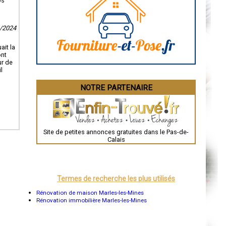
os
Caen
Aurillac
Angoulême
La Rochelle
0/2024
Bourges
Brive-la-Gaillarde
ait la
Dijon
ont
Saint-Brieuc
ur de
Guéret
l
Périgueux
Besançon
NOTRE PARTENAIRE
Valence
Évreux
Chartres
Brest
Nîmes
Toulouse
Site de petites annonces gratuites dans le Pas-de-
Auch
Calais
Bordeaux
Montpellier
Rennes
Châteauroux
Tours
Termes de recherche les plus utilisés
Grenoble
Dole
Rénovation de maison Marles-les-Mines
Mont-de-Marsan
Rénovation immobilière Marles-les-Mines
Blois
Saint-Étienne
Le Puy-en-Velay
Nantes