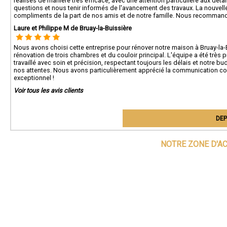
réalisés de manière très efficace, avec une attention particulière aux déta
questions et nous tenir informés de l'avancement des travaux. La nouvel
compliments de la part de nos amis et de notre famille. Nous recommand
Laure et Philippe M de Bruay-la-Buissière
Nous avons choisi cette entreprise pour rénover notre maison à Bruay-la-B
rénovation de trois chambres et du couloir principal. L'équipe a été très 
travaillé avec soin et précision, respectant toujours les délais et notre bud
nos attentes. Nous avons particulièrement apprécié la communication cons
exceptionnel !
Voir tous les avis clients
DEP
NOTRE ZONE D'A