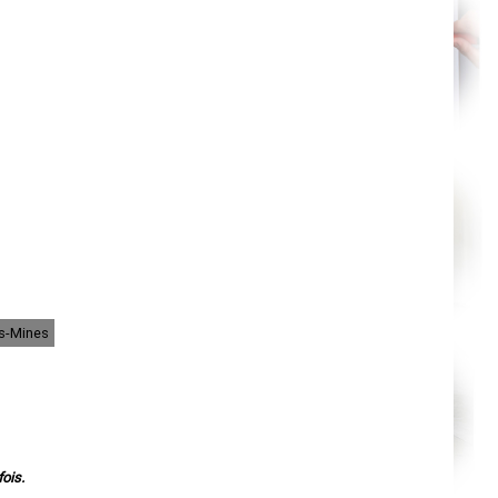
Orléans
Cahors
Agen
Mende
Angers
Cherbourg-Octeville
Reims
Saint-Dizier
Laval
Nancy
Verdun
Lorient
Metz
Nevers
Lille
Beauvais
Alençon
Calais
Clermont-Ferrand
Pau
es-Mines
Tarbes
Perpignan
Strasbourg
Mulhouse
Lyon
Vesoul
Chalon-sur-Saône
Le Mans
ois.
Chambéry
Annecy