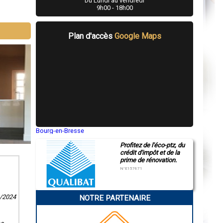
Du Lundi au vendredi
9h00 - 18h00
Plan d'accès
Google Maps
Bourg-en-Bresse
Saint-Quentin
Profitez de l'éco-ptz, du
Montluçon
crédit d'impôt et de la
Manosque
prime de rénovation.
Gap
Nice
N°E157671
Annonay
Charleville-Mézières
Pamiers
8/2024
NOTRE PARTENAIRE
Troyes
Narbonne
Rodez
Marseille