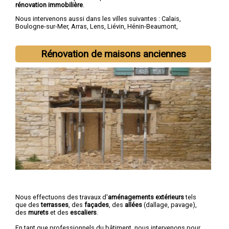
rénovation immobilière
.
Nous intervenons aussi dans les villes suivantes :
Calais
,
Boulogne-sur-Mer
,
Arras
,
Lens
,
Liévin
,
Hénin-Beaumont
,
Béthune
,
Bruay-la-Buissière
,
Avion
,
Carvin
Rénovation de maisons anciennes
Nous effectuons des travaux d'
aménagements extérieurs
tels
que des
terrasses
, des
façades
, des
allées
(dallage, pavage),
des
murets
et des
escaliers
.
En tant que professionnels du bâtiment, nous intervenons pour