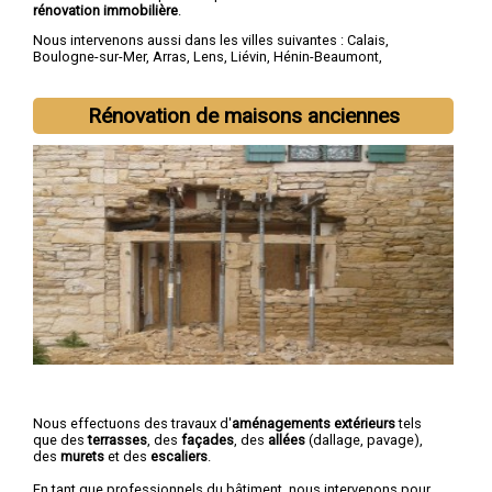
rénovation immobilière
.
Nous intervenons aussi dans les villes suivantes :
Calais
,
Boulogne-sur-Mer
,
Arras
,
Lens
,
Liévin
,
Hénin-Beaumont
,
Béthune
,
Bruay-la-Buissière
,
Avion
,
Carvin
Rénovation de maisons anciennes
Nous effectuons des travaux d'
aménagements extérieurs
tels
que des
terrasses
, des
façades
, des
allées
(dallage, pavage),
des
murets
et des
escaliers
.
En tant que professionnels du bâtiment, nous intervenons pour