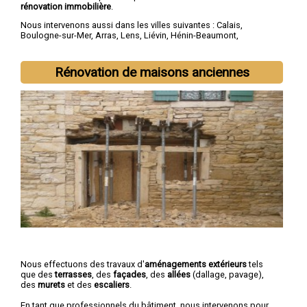
rénovation immobilière
.
Nous intervenons aussi dans les villes suivantes :
Calais
,
Boulogne-sur-Mer
,
Arras
,
Lens
,
Liévin
,
Hénin-Beaumont
,
Béthune
,
Bruay-la-Buissière
,
Avion
,
Carvin
Rénovation de maisons anciennes
Nous effectuons des travaux d'
aménagements extérieurs
tels
que des
terrasses
, des
façades
, des
allées
(dallage, pavage),
des
murets
et des
escaliers
.
En tant que professionnels du bâtiment, nous intervenons pour