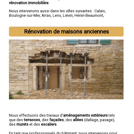
rénovation immobilière
.
Nous intervenons aussi dans les villes suivantes :
Calais
,
Boulogne-sur-Mer
,
Arras
,
Lens
,
Liévin
,
Hénin-Beaumont
,
Béthune
,
Bruay-la-Buissière
,
Avion
,
Carvin
Rénovation de maisons anciennes
Nous effectuons des travaux d'
aménagements extérieurs
tels
que des
terrasses
, des
façades
, des
allées
(dallage, pavage),
des
murets
et des
escaliers
.
En tant que professionnels du bâtiment, nous intervenons pour