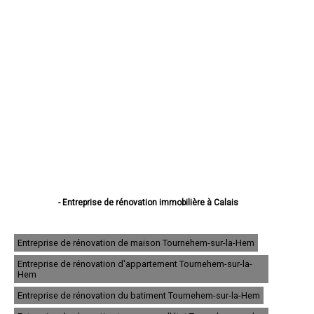
- Entreprise de rénovation immobilière à Calais
- Entreprise de rénovation immobilière à Boulogne-sur-Mer
- Entreprise de rénovation immobilière à Arras
- Entreprise de rénovation immobilière à Lens
Entreprise de rénovation de maison Tournehem-sur-la-Hem
- Entreprise de rénovation immobilière à Liévin
Entreprise de rénovation d'appartement Tournehem-sur-la-
- Entreprise de rénovation immobilière à Béthune
Hem
- Entreprise de rénovation immobilière à Hénin-Beaumont
- Entreprise de rénovation immobilière à Bruay-la-Buissière
Entreprise de rénovation du batiment Tournehem-sur-la-Hem
- Entreprise de rénovation immobilière à Avion