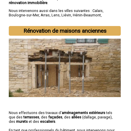
rénovation immobilière
.
Nous intervenons aussi dans les villes suivantes :
Calais
,
Boulogne-sur-Mer
,
Arras
,
Lens
,
Liévin
,
Hénin-Beaumont
,
Béthune
,
Bruay-la-Buissière
,
Avion
,
Carvin
Rénovation de maisons anciennes
Nous effectuons des travaux d'
aménagements extérieurs
tels
que des
terrasses
, des
façades
, des
allées
(dallage, pavage),
des
murets
et des
escaliers
.
En tant que professionnels du bâtiment, nous intervenons pour