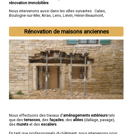
rénovation immobilière
.
Nous intervenons aussi dans les villes suivantes :
Calais
,
Boulogne-sur-Mer
,
Arras
,
Lens
,
Liévin
,
Hénin-Beaumont
,
Béthune
,
Bruay-la-Buissière
,
Avion
,
Carvin
Rénovation de maisons anciennes
Nous effectuons des travaux d'
aménagements extérieurs
tels
que des
terrasses
, des
façades
, des
allées
(dallage, pavage),
des
murets
et des
escaliers
.
En tant que professionnels du bâtiment, nous intervenons pour