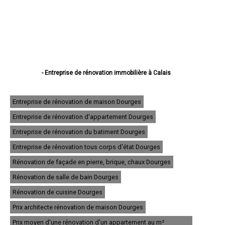
- Entreprise de rénovation immobilière à Calais
- Entreprise de rénovation immobilière à Boulogne-sur-Mer
- Entreprise de rénovation immobilière à Arras
- Entreprise de rénovation immobilière à Lens
Entreprise de rénovation de maison Dourges
- Entreprise de rénovation immobilière à Liévin
Entreprise de rénovation d'appartement Dourges
- Entreprise de rénovation immobilière à Béthune
- Entreprise de rénovation immobilière à Hénin-Beaumont
Entreprise de rénovation du batiment Dourges
- Entreprise de rénovation immobilière à Bruay-la-Buissière
- Entreprise de rénovation immobilière à Avion
Entreprise de rénovation tous corps d'état Dourges
- Entreprise de rénovation immobilière à Carvin
Rénovation de façade en pierre, brique, chaux Dourges
- Entreprise de rénovation immobilière à Berck
- Entreprise de rénovation immobilière à Saint-Omer
Rénovation de salle de bain Dourges
- Entreprise de rénovation immobilière à Outreau
- Entreprise de rénovation immobilière à Harnes
Rénovation de cuisine Dourges
- Entreprise de rénovation immobilière à Méricourt
Prix architecte rénovation de maison Dourges
- Entreprise de rénovation immobilière à Nœux-les-Mines
- Entreprise de rénovation immobilière à Bully-les-Mines
Prix moyen d'une rénovation d'un appartement au m²