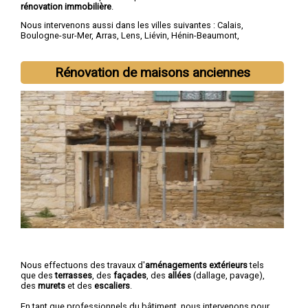
rénovation immobilière
.
Nous intervenons aussi dans les villes suivantes :
Calais
,
Boulogne-sur-Mer
,
Arras
,
Lens
,
Liévin
,
Hénin-Beaumont
,
Béthune
,
Bruay-la-Buissière
,
Avion
,
Carvin
Rénovation de maisons anciennes
Nous effectuons des travaux d'
aménagements extérieurs
tels
que des
terrasses
, des
façades
, des
allées
(dallage, pavage),
des
murets
et des
escaliers
.
En tant que professionnels du bâtiment, nous intervenons pour