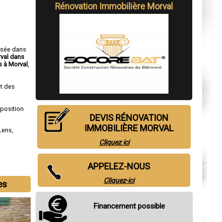
Rénovation Immobilière Morval
isée dans
rval dans
 à Morval
,
t des
sposition
DEVIS RÉNOVATION
IMMOBILIÈRE MORVAL
Lens
,
Cliquez ici
APPELEZ-NOUS
Cliquez-ici
es
Financement possible