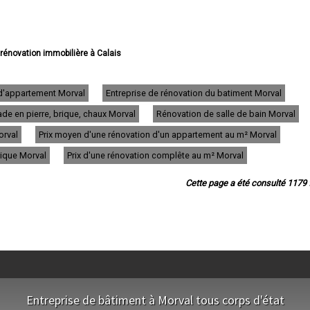
 rénovation immobilière à Calais
vation immobilière à Boulogne-sur-Mer
e rénovation immobilière à Arras
e rénovation immobilière à Lens
 d'appartement Morval
Entreprise de rénovation du batiment Morval
e rénovation immobilière à Liévin
de en pierre, brique, chaux Morval
Rénovation de salle de bain Morval
 rénovation immobilière à Béthune
ovation immobilière à Hénin-Beaumont
orval
Prix moyen d'une rénovation d'un appartement au m² Morval
ation immobilière à Bruay-la-Buissière
e rénovation immobilière à Avion
rique Morval
Prix d'une rénovation complête au m² Morval
 rénovation immobilière à Carvin
e rénovation immobilière à Berck
Cette page a été consulté 1179 f
énovation immobilière à Saint-Omer
 rénovation immobilière à Outreau
 rénovation immobilière à Harnes
rénovation immobilière à Méricourt
ovation immobilière à Nœux-les-Mines
ovation immobilière à Bully-les-Mines
 rénovation immobilière à Étaples
tion immobilière à Saint-Martin-Boulogne
 rénovation immobilière à Auchel
Entreprise de bâtiment à Morval tous corps d'état
énovation immobilière à Longuenesse