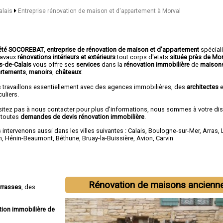
alais
Entreprise rénovation de maison et d'appartement à Morval
été SOCOREBAT
,
entreprise de rénovation de maison et d'appartement
spécial
travaux
rénovations intérieurs et extérieurs
tout corps d'etats
située près de Mo
as-de-Calais
vous offre ses
services
dans la
rénovation immobilière
de
maisons
rtements
,
manoirs
,
châteaux
.
 travaillons essentiellement avec des agences immobilières, des
architectes
e
culiers.
sitez pas à nous contacter pour plus d'informations, nous sommes à votre di
 toutes
demandes de devis rénovation immobilière
.
intervenons aussi dans les villes suivantes :
Calais
,
Boulogne-sur-Mer
,
Arras
,
n
,
Hénin-Beaumont
,
Béthune
,
Bruay-la-Buissière
,
Avion
,
Carvin
Rénovation de maisons ancienn
errasses
, des
tion immobilière de