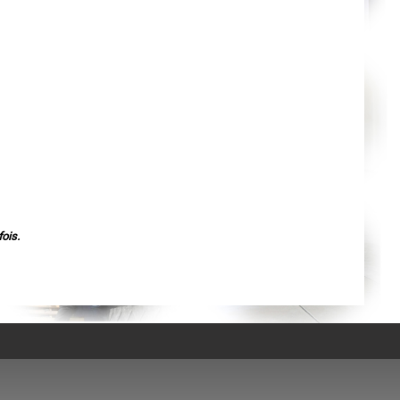
Agen
Mende
Angers
Cherbourg-Octeville
Reims
Saint-Dizier
Laval
Nancy
Verdun
Lorient
Metz
Nevers
Lille
Beauvais
Alençon
Calais
Clermont-Ferrand
Pau
ois.
Tarbes
Perpignan
Strasbourg
Mulhouse
Lyon
Vesoul
Chalon-sur-Saône
Le Mans
Chambéry
Annecy
Paris
Le Havre