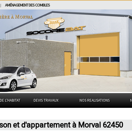
AMÉNAGEMENT DES COMBLES
|
ière à
Morval
DE L'HABITAT
DEVIS TRAVAUX
NOS REALISATIONS
ison et d'appartement à Morval 62450