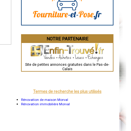
La Rochelle
Bourges
Brive-la-Gaillarde
Dijon
Saint-Brieuc
Guéret
Périgueux
Besançon
NOTRE PARTENAIRE
Valence
Évreux
Chartres
Brest
Nîmes
Toulouse
Site de petites annonces gratuites dans le Pas-de-
Auch
Calais
Bordeaux
Montpellier
Rennes
Châteauroux
Tours
Termes de recherche les plus utilisés
Grenoble
Dole
Rénovation de maison Morval
Mont-de-Marsan
Rénovation immobilière Morval
Blois
Saint-Étienne
Le Puy-en-Velay
Nantes
Orléans
Cahors