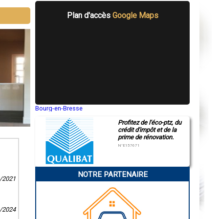
Plan d'accès
Google Maps
Bourg-en-Bresse
Saint-Quentin
Profitez de l'éco-ptz, du
Montluçon
crédit d'impôt et de la
Manosque
prime de rénovation.
Gap
Nice
N°E157671
Annonay
Charleville-Mézières
Pamiers
NOTRE PARTENAIRE
Troyes
2/2021
Narbonne
Rodez
Marseille
Caen
2/2024
Aurillac
Angoulême