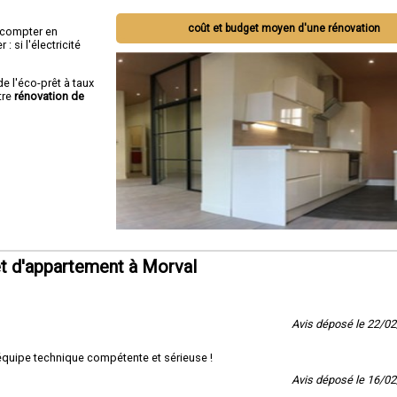
coût et budget moyen d'une rénovation
ut compter en
 si l'électricité
de l'éco-prêt à taux
tre
rénovation de
t d'appartement à Morval
Avis déposé le 22/0
 équipe technique compétente et sérieuse !
Avis déposé le 16/0