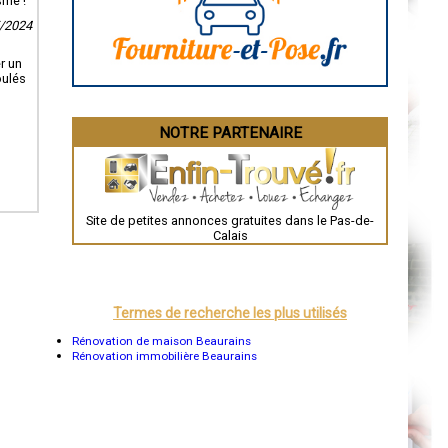
sme !
La Rochelle
5/2024
Bourges
Brive-la-Gaillarde
Dijon
r un
Saint-Brieuc
oulés
Guéret
Périgueux
Besançon
NOTRE PARTENAIRE
Valence
Évreux
Chartres
Brest
Nîmes
Toulouse
Site de petites annonces gratuites dans le Pas-de-
Auch
Calais
Bordeaux
Montpellier
Rennes
Châteauroux
Tours
Termes de recherche les plus utilisés
Grenoble
Dole
Rénovation de maison Beaurains
Mont-de-Marsan
Rénovation immobilière Beaurains
Blois
Saint-Étienne
Le Puy-en-Velay
Nantes
Orléans
Cahors