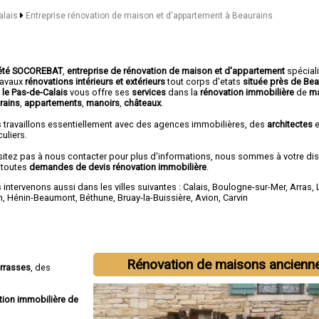
alais
Entreprise rénovation de maison et d'appartement à Beaurains
été SOCOREBAT
,
entreprise de rénovation de maison et d'appartement
spécial
travaux
rénovations intérieurs et extérieurs
tout corps d'etats
située près de Bea
 le Pas-de-Calais
vous offre ses
services
dans la
rénovation immobilière
de
ma
rains
,
appartements
,
manoirs
,
châteaux
.
 travaillons essentiellement avec des agences immobilières, des
architectes
e
culiers.
sitez pas à nous contacter pour plus d'informations, nous sommes à votre di
 toutes
demandes de devis rénovation immobilière
.
intervenons aussi dans les villes suivantes :
Calais
,
Boulogne-sur-Mer
,
Arras
,
n
,
Hénin-Beaumont
,
Béthune
,
Bruay-la-Buissière
,
Avion
,
Carvin
Rénovation de maisons ancienn
errasses
, des
tion immobilière de