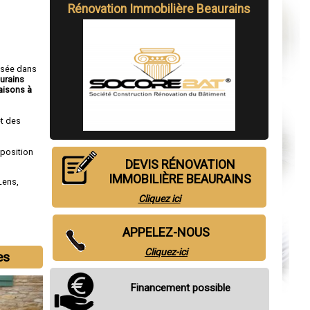
Rénovation Immobilière Beaurains
isée dans
urains
isons à
t des
sposition
DEVIS RÉNOVATION
IMMOBILIÈRE BEAURAINS
Lens
,
Cliquez ici
APPELEZ-NOUS
Cliquez-ici
es
Financement possible