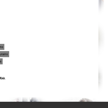
Agen
Mende
Angers
Cherbourg-Octeville
Reims
Saint-Dizier
Laval
Nancy
Verdun
Lorient
Metz
Nevers
Lille
ins
Beauvais
Alençon
urains
Calais
Clermont-Ferrand
s
Pau
Tarbes
Perpignan
Strasbourg
Mulhouse
ois.
Lyon
Vesoul
Chalon-sur-Saône
Le Mans
Chambéry
Annecy
Paris
Le Havre