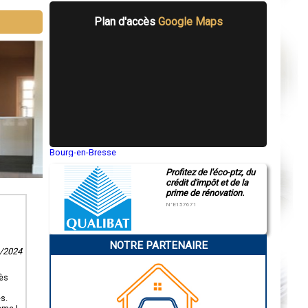
Plan d'accès
Google Maps
Bourg-en-Bresse
Saint-Quentin
Profitez de l'éco-ptz, du
Montluçon
crédit d'impôt et de la
Manosque
prime de rénovation.
Gap
Nice
N°E157671
Annonay
Charleville-Mézières
Pamiers
NOTRE PARTENAIRE
Troyes
3/2024
Narbonne
Rodez
Marseille
rès
Caen
Aurillac
s.
Angoulême