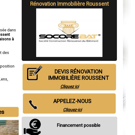
Rénovation Immobilière Roussent
isée dans
ussent
isons à
t des
sposition
DEVIS RÉNOVATION
IMMOBILIÈRE ROUSSENT
Lens
,
Cliquez ici
APPELEZ-NOUS
Cliquez-ici
es
Financement possible