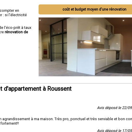
coût et budget moyen d'une rénovation
ut compter en
 si l'électricité
de l'éco-prêt à taux
tre
rénovation de
t d'appartement à Roussent
Avis déposé le 22/0
un agrandissement à ma maison. Très pro, ponctuel et très serviable et bon con
 fortement!!
Avis déposé le 17/0