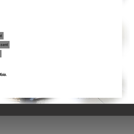
Agen
Mende
Angers
Cherbourg-Octeville
Reims
Saint-Dizier
Laval
Nancy
nt
Verdun
Lorient
ssent
Metz
Nevers
Lille
Beauvais
Alençon
Calais
Clermont-Ferrand
ois.
Pau
Tarbes
Perpignan
Strasbourg
Mulhouse
Lyon
Vesoul
Chalon-sur-Saône
Le Mans
Chambéry
Annecy
Paris
Le Havre