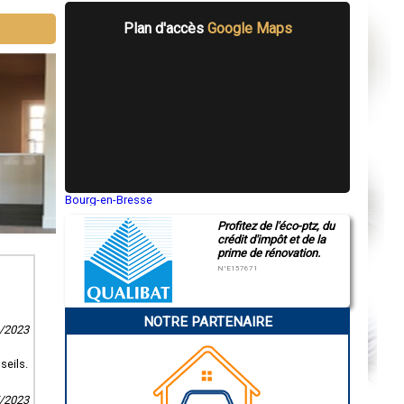
Plan d'accès
Google Maps
Bourg-en-Bresse
Saint-Quentin
Profitez de l'éco-ptz, du
Montluçon
crédit d'impôt et de la
Manosque
prime de rénovation.
Gap
Nice
N°E157671
Annonay
Charleville-Mézières
Pamiers
NOTRE PARTENAIRE
Troyes
9/2023
Narbonne
Rodez
Marseille
seils.
Caen
Aurillac
5/2023
Angoulême