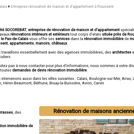
alais
Entreprise rénovation de maison et d'appartement à Roussent
été SOCOREBAT
,
entreprise de rénovation de maison et d'appartement
spécial
travaux
rénovations intérieurs et extérieurs
tout corps d'etats
située près de Ro
 le Pas-de-Calais
vous offre ses
services
dans la
rénovation immobilière
de
ma
sent
,
appartements
,
manoirs
,
châteaux
.
 travaillons essentiellement avec des agences immobilières, des
architectes
e
culiers.
sitez pas à nous contacter pour plus d'informations, nous sommes à votre di
 toutes
demandes de devis rénovation immobilière
.
intervenons aussi dans les villes suivantes :
Calais
,
Boulogne-sur-Mer
,
Arras
,
n
,
Hénin-Beaumont
,
Béthune
,
Bruay-la-Buissière
,
Avion
,
Carvin
Rénovation de maisons ancienn
errasses
, des
tion immobilière de