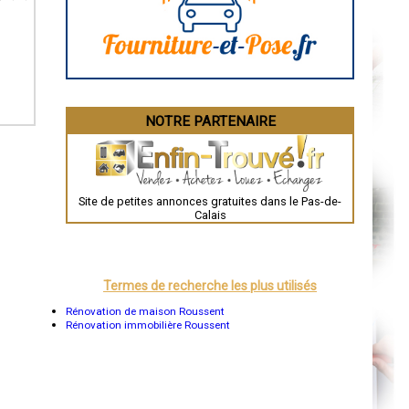
La Rochelle
Bourges
Brive-la-Gaillarde
Dijon
Saint-Brieuc
Guéret
Périgueux
Besançon
NOTRE PARTENAIRE
Valence
Évreux
Chartres
Brest
Nîmes
Toulouse
Site de petites annonces gratuites dans le Pas-de-
Auch
Calais
Bordeaux
Montpellier
Rennes
Châteauroux
Tours
Termes de recherche les plus utilisés
Grenoble
Dole
Rénovation de maison Roussent
Mont-de-Marsan
Rénovation immobilière Roussent
Blois
Saint-Étienne
Le Puy-en-Velay
Nantes
Orléans
Cahors