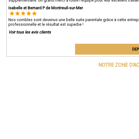
supplémentaire. Un grand merci à toute l'équipe pour leur excellent travai
Isabelle et Bernard P de Montreuil-sur-Mer
Nos combles sont devenus une belle suite parentale grâce à cette entreprise
professionnelle et le résultat est superbe !
Voir tous les avis clients
DEP
NOTRE ZONE D'A