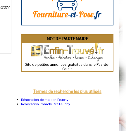
La Rochelle
1/2024
Bourges
Brive-la-Gaillarde
Dijon
Saint-Brieuc
Guéret
Périgueux
Besançon
NOTRE PARTENAIRE
Valence
Évreux
Chartres
Brest
Nîmes
Toulouse
Site de petites annonces gratuites dans le Pas-de-
Auch
Calais
Bordeaux
Montpellier
Rennes
Châteauroux
Tours
Termes de recherche les plus utilisés
Grenoble
Dole
Rénovation de maison Feuchy
Mont-de-Marsan
Rénovation immobilière Feuchy
Blois
Saint-Étienne
Le Puy-en-Velay
Nantes
Orléans
Cahors