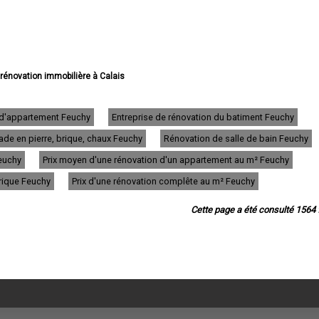
 rénovation immobilière à Calais
vation immobilière à Boulogne-sur-Mer
e rénovation immobilière à Arras
e rénovation immobilière à Lens
n d'appartement Feuchy
Entreprise de rénovation du batiment Feuchy
e rénovation immobilière à Liévin
de en pierre, brique, chaux Feuchy
Rénovation de salle de bain Feuchy
 rénovation immobilière à Béthune
ovation immobilière à Hénin-Beaumont
Feuchy
Prix moyen d'une rénovation d'un appartement au m² Feuchy
ation immobilière à Bruay-la-Buissière
e rénovation immobilière à Avion
trique Feuchy
Prix d'une rénovation complête au m² Feuchy
 rénovation immobilière à Carvin
e rénovation immobilière à Berck
Cette page a été consulté 1564 f
énovation immobilière à Saint-Omer
 rénovation immobilière à Outreau
 rénovation immobilière à Harnes
rénovation immobilière à Méricourt
ovation immobilière à Nœux-les-Mines
ovation immobilière à Bully-les-Mines
 rénovation immobilière à Étaples
tion immobilière à Saint-Martin-Boulogne