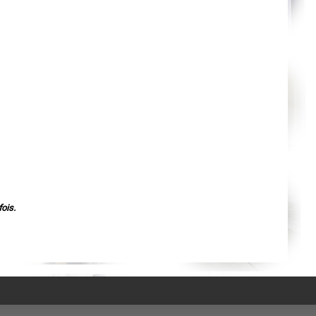
Agen
Mende
Angers
Cherbourg-Octeville
Reims
Saint-Dizier
Laval
Nancy
Verdun
Lorient
Metz
Nevers
Lille
Beauvais
Alençon
Calais
Clermont-Ferrand
Pau
Tarbes
Perpignan
ois.
Strasbourg
Mulhouse
Lyon
Vesoul
Chalon-sur-Saône
Le Mans
Chambéry
Annecy
Paris
Le Havre