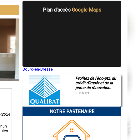
Plan d'accès
Google Maps
Bourg-en-Bresse
Saint-Quentin
Profitez de l'éco-ptz, du
Montluçon
crédit d'impôt et de la
Manosque
prime de rénovation.
Gap
Nice
N°E157671
Annonay
Charleville-Mézières
Pamiers
NOTRE PARTENAIRE
Troyes
5/2024
Narbonne
Rodez
Marseille
r un
Caen
oulés
Aurillac
Angoulême