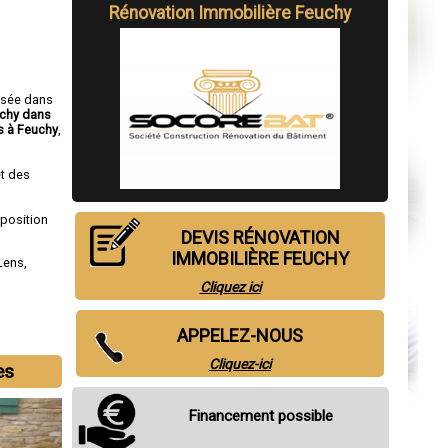
Rénovation Immobilière Feuchy
isée dans
uchy dans
 à Feuchy
,
t des
sposition
DEVIS RÉNOVATION
IMMOBILIÈRE FEUCHY
Lens
,
Cliquez ici
APPELEZ-NOUS
Cliquez-ici
es
Financement possible