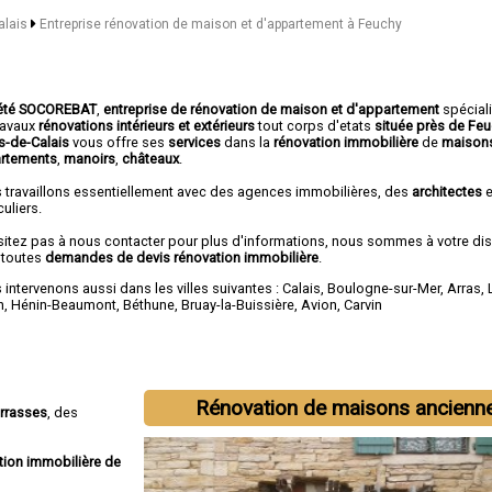
alais
Entreprise rénovation de maison et d'appartement à Feuchy
été SOCOREBAT
,
entreprise de rénovation de maison et d'appartement
spécial
travaux
rénovations intérieurs et extérieurs
tout corps d'etats
située près de Fe
as-de-Calais
vous offre ses
services
dans la
rénovation immobilière
de
maisons
rtements
,
manoirs
,
châteaux
.
 travaillons essentiellement avec des agences immobilières, des
architectes
e
culiers.
sitez pas à nous contacter pour plus d'informations, nous sommes à votre di
 toutes
demandes de devis rénovation immobilière
.
intervenons aussi dans les villes suivantes :
Calais
,
Boulogne-sur-Mer
,
Arras
,
n
,
Hénin-Beaumont
,
Béthune
,
Bruay-la-Buissière
,
Avion
,
Carvin
Rénovation de maisons ancienn
errasses
, des
tion immobilière de