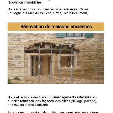
rénovation immobilière
.
Nous intervenons aussi dans les villes suivantes :
Calais
,
Boulogne-sur-Mer
,
Arras
,
Lens
,
Liévin
,
Hénin-Beaumont
,
Béthune
,
Bruay-la-Buissière
,
Avion
,
Carvin
Rénovation de maisons anciennes
Nous effectuons des travaux d'
aménagements extérieurs
tels
que des
terrasses
, des
façades
, des
allées
(dallage, pavage),
des
murets
et des
escaliers
.
En tant que professionnels du bâtiment, nous intervenons pour