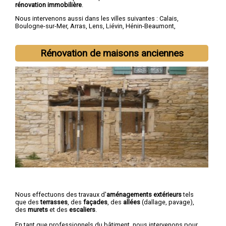
rénovation immobilière
.
Nous intervenons aussi dans les villes suivantes :
Calais
,
Boulogne-sur-Mer
,
Arras
,
Lens
,
Liévin
,
Hénin-Beaumont
,
Béthune
,
Bruay-la-Buissière
,
Avion
,
Carvin
Rénovation de maisons anciennes
Nous effectuons des travaux d'
aménagements extérieurs
tels
que des
terrasses
, des
façades
, des
allées
(dallage, pavage),
des
murets
et des
escaliers
.
En tant que professionnels du bâtiment, nous intervenons pour