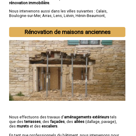
rénovation immobilière
.
Nous intervenons aussi dans les villes suivantes :
Calais
,
Boulogne-sur-Mer
,
Arras
,
Lens
,
Liévin
,
Hénin-Beaumont
,
Béthune
,
Bruay-la-Buissière
,
Avion
,
Carvin
Rénovation de maisons anciennes
Nous effectuons des travaux d'
aménagements extérieurs
tels
que des
terrasses
, des
façades
, des
allées
(dallage, pavage),
des
murets
et des
escaliers
.
En tant que professionnels du bâtiment, nous intervenons pour