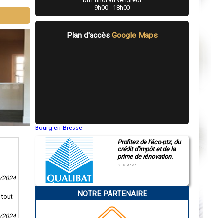
Du Lundi au vendredi
9h00 - 18h00
Plan d'accès
Google Maps
Bourg-en-Bresse
Saint-Quentin
Profitez de l'éco-ptz, du
Montluçon
crédit d'impôt et de la
Manosque
prime de rénovation.
Gap
Nice
N°E157671
Annonay
9/2024
Charleville-Mézières
Pamiers
NOTRE PARTENAIRE
Troyes
 tout
Narbonne
Rodez
Marseille
8/2024