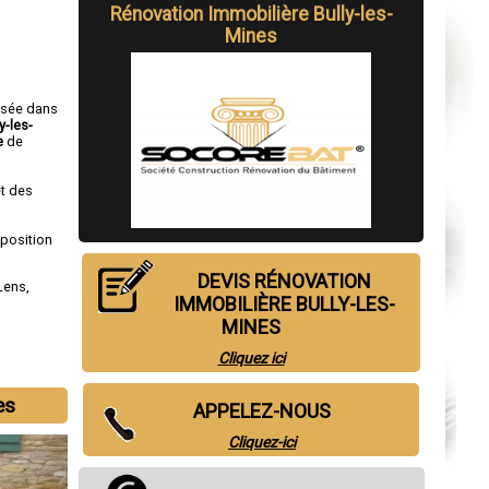
Rénovation Immobilière Bully-les-
Mines
isée dans
y-les-
e
de
t des
sposition
DEVIS RÉNOVATION
Lens
,
IMMOBILIÈRE BULLY-LES-
MINES
Cliquez ici
es
APPELEZ-NOUS
Cliquez-ici