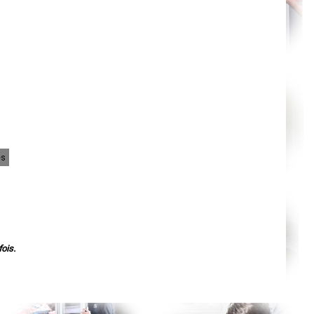
Orléans
Cahors
Agen
Mende
Angers
Cherbourg-Octeville
Reims
Saint-Dizier
Laval
Nancy
Verdun
Lorient
Metz
Nevers
Lille
es
Beauvais
Alençon
Calais
Clermont-Ferrand
Pau
Tarbes
Perpignan
Strasbourg
ois.
Mulhouse
Lyon
Vesoul
Chalon-sur-Saône
Le Mans
Chambéry
Annecy