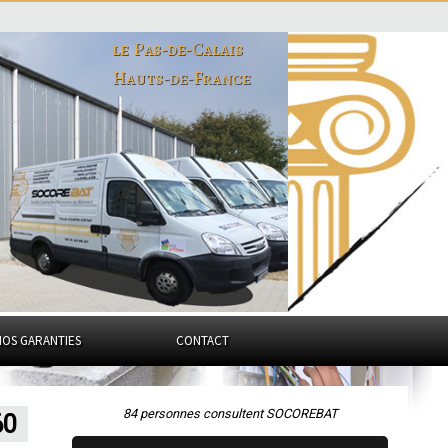
le Pas-de-Calais
Hauts-de-France
NOS GARANTIES
CONTACT
84 personnes consultent SOCOREBAT
60