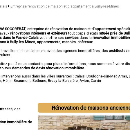
alais
Entreprise rénovation de maison et d'appartement à Bully-les-Mines
été SOCOREBAT
,
entreprise de rénovation de maison et d'appartement
spécial
travaux
rénovations intérieurs et extérieurs
tout corps d'etats
située près de Bull
s dans le Pas-de-Calais
vous offre ses
services
dans la
rénovation immobilièr
ons à Bully-les-Mines
,
appartements
,
manoirs
,
châteaux
.
 travaillons essentiellement avec des agences immobilières, des
architectes
e
culiers.
sitez pas à nous contacter pour plus d'informations, nous sommes à votre di
 toutes
demandes de devis rénovation immobilière
.
intervenons aussi dans les villes suivantes :
Calais
,
Boulogne-sur-Mer
,
Arras
,
n
,
Hénin-Beaumont
,
Béthune
,
Bruay-la-Buissière
,
Avion
,
Carvin
Rénovation de maisons ancienn
errasses
, des
tion immobilière de