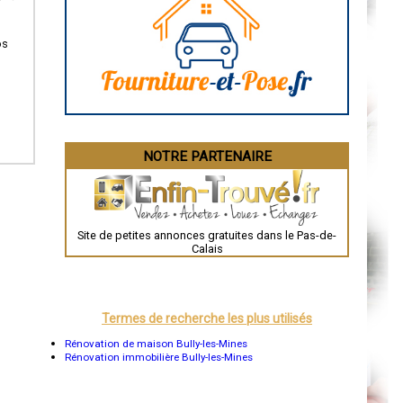
Caen
Aurillac
Angoulême
os
La Rochelle
Bourges
Brive-la-Gaillarde
Dijon
Saint-Brieuc
Guéret
Périgueux
Besançon
NOTRE PARTENAIRE
Valence
Évreux
Chartres
Brest
Nîmes
Toulouse
Site de petites annonces gratuites dans le Pas-de-
Auch
Calais
Bordeaux
Montpellier
Rennes
Châteauroux
Tours
Termes de recherche les plus utilisés
Grenoble
Dole
Rénovation de maison Bully-les-Mines
Mont-de-Marsan
Rénovation immobilière Bully-les-Mines
Blois
Saint-Étienne
Le Puy-en-Velay
Nantes