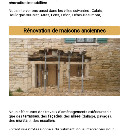
rénovation immobilière
.
Nous intervenons aussi dans les villes suivantes :
Calais
,
Boulogne-sur-Mer
,
Arras
,
Lens
,
Liévin
,
Hénin-Beaumont
,
Béthune
,
Bruay-la-Buissière
,
Avion
,
Carvin
Rénovation de maisons anciennes
Nous effectuons des travaux d'
aménagements extérieurs
tels
que des
terrasses
, des
façades
, des
allées
(dallage, pavage),
des
murets
et des
escaliers
.
En tant que professionnels du bâtiment, nous intervenons pour