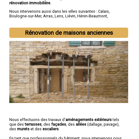
rénovation immobilière
.
Nous intervenons aussi dans les villes suivantes :
Calais
,
Boulogne-sur-Mer
,
Arras
,
Lens
,
Liévin
,
Hénin-Beaumont
,
Béthune
,
Bruay-la-Buissière
,
Avion
,
Carvin
Rénovation de maisons anciennes
Nous effectuons des travaux d'
aménagements extérieurs
tels
que des
terrasses
, des
façades
, des
allées
(dallage, pavage),
des
murets
et des
escaliers
.
En tant que professionnels du bâtiment, nous intervenons pour