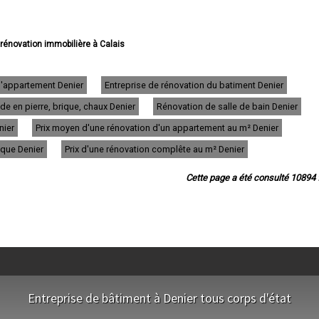
 rénovation immobilière à Calais
vation immobilière à Boulogne-sur-Mer
e rénovation immobilière à Arras
e rénovation immobilière à Lens
d'appartement Denier
Entreprise de rénovation du batiment Denier
e rénovation immobilière à Liévin
e en pierre, brique, chaux Denier
Rénovation de salle de bain Denier
 rénovation immobilière à Béthune
ovation immobilière à Hénin-Beaumont
nier
Prix moyen d'une rénovation d'un appartement au m² Denier
ation immobilière à Bruay-la-Buissière
e rénovation immobilière à Avion
ique Denier
Prix d'une rénovation complête au m² Denier
 rénovation immobilière à Carvin
e rénovation immobilière à Berck
Cette page a été consulté 10894 f
énovation immobilière à Saint-Omer
 rénovation immobilière à Outreau
 rénovation immobilière à Harnes
rénovation immobilière à Méricourt
ovation immobilière à Nœux-les-Mines
ovation immobilière à Bully-les-Mines
 rénovation immobilière à Étaples
tion immobilière à Saint-Martin-Boulogne
 rénovation immobilière à Auchel
Entreprise de bâtiment à Denier tous corps d'état
énovation immobilière à Longuenesse
énovation immobilière à Courrières