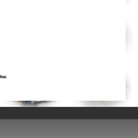
Agen
Mende
Angers
Cherbourg-Octeville
Reims
Saint-Dizier
Laval
Nancy
Verdun
Lorient
Metz
Nevers
Lille
Beauvais
Alençon
Calais
Clermont-Ferrand
ois.
Pau
Tarbes
Perpignan
Strasbourg
Mulhouse
Lyon
Vesoul
Chalon-sur-Saône
Le Mans
Chambéry
Annecy
Paris
Le Havre