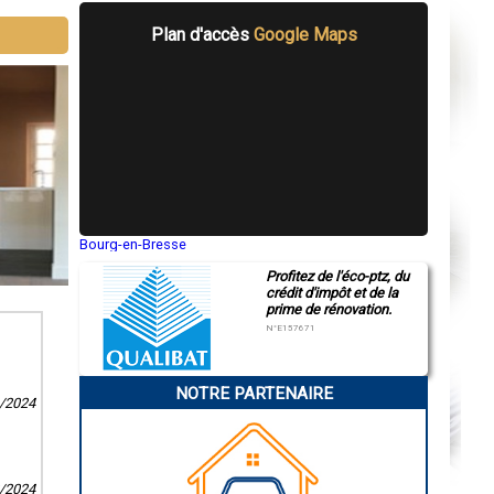
Plan d'accès
Google Maps
Bourg-en-Bresse
Saint-Quentin
Profitez de l'éco-ptz, du
Montluçon
crédit d'impôt et de la
Manosque
prime de rénovation.
Gap
Nice
N°E157671
Annonay
Charleville-Mézières
Pamiers
NOTRE PARTENAIRE
Troyes
1/2024
Narbonne
Rodez
Marseille
Caen
Aurillac
8/2024
Angoulême