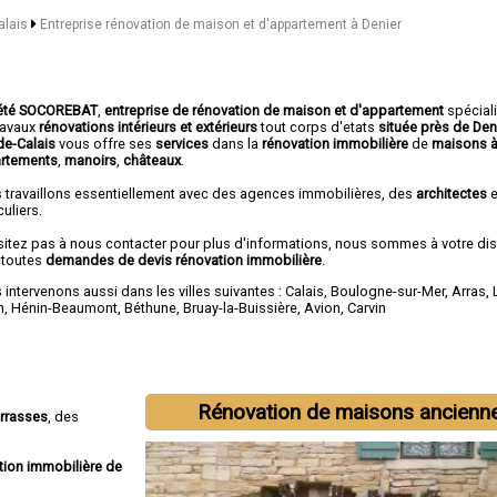
alais
Entreprise rénovation de maison et d'appartement à Denier
été SOCOREBAT
,
entreprise de rénovation de maison et d'appartement
spécial
travaux
rénovations intérieurs et extérieurs
tout corps d'etats
située près de Den
de-Calais
vous offre ses
services
dans la
rénovation immobilière
de
maisons à
rtements
,
manoirs
,
châteaux
.
 travaillons essentiellement avec des agences immobilières, des
architectes
e
culiers.
sitez pas à nous contacter pour plus d'informations, nous sommes à votre di
 toutes
demandes de devis rénovation immobilière
.
intervenons aussi dans les villes suivantes :
Calais
,
Boulogne-sur-Mer
,
Arras
,
n
,
Hénin-Beaumont
,
Béthune
,
Bruay-la-Buissière
,
Avion
,
Carvin
Rénovation de maisons ancienn
errasses
, des
tion immobilière de