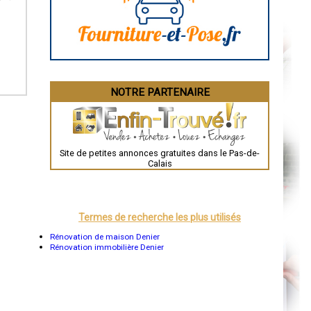
La Rochelle
Bourges
Brive-la-Gaillarde
Dijon
Saint-Brieuc
Guéret
Périgueux
Besançon
NOTRE PARTENAIRE
Valence
Évreux
Chartres
Brest
Nîmes
Toulouse
Site de petites annonces gratuites dans le Pas-de-
Auch
Calais
Bordeaux
Montpellier
Rennes
Châteauroux
Tours
Termes de recherche les plus utilisés
Grenoble
Dole
Rénovation de maison Denier
Mont-de-Marsan
Rénovation immobilière Denier
Blois
Saint-Étienne
Le Puy-en-Velay
Nantes
Orléans
Cahors