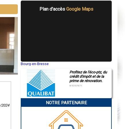
Plan d'accès
Google Maps
Bourg-en-Bresse
Saint-Quentin
Profitez de l'éco-ptz, du
Montluçon
crédit d'impôt et de la
Manosque
prime de rénovation.
Gap
Nice
N°E157671
Annonay
Charleville-Mézières
Pamiers
NOTRE PARTENAIRE
Troyes
2/2024
Narbonne
Rodez
Marseille
Caen
Aurillac
Angoulême