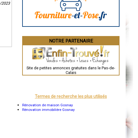
8/2023
La Rochelle
Bourges
Brive-la-Gaillarde
Dijon
Saint-Brieuc
Guéret
Périgueux
Besançon
NOTRE PARTENAIRE
Valence
Évreux
Chartres
Brest
Nîmes
Toulouse
Site de petites annonces gratuites dans le Pas-de-
Auch
Calais
Bordeaux
Montpellier
Rennes
Châteauroux
Tours
Termes de recherche les plus utilisés
Grenoble
Dole
Rénovation de maison Gosnay
Mont-de-Marsan
Rénovation immobilière Gosnay
Blois
Saint-Étienne
Le Puy-en-Velay
Nantes
Orléans
Cahors