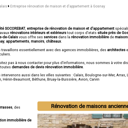
alais
Entreprise rénovation de maison et d'appartement à Gosnay
été SOCOREBAT
,
entreprise de rénovation de maison et d'appartement
spécial
travaux
rénovations intérieurs et extérieurs
tout corps d'etats
située près de Go
as-de-Calais
vous offre ses
services
dans la
rénovation immobilière
de
maison
nay
,
appartements
,
manoirs
,
châteaux
.
 travaillons essentiellement avec des agences immobilières, des
architectes
e
culiers.
sitez pas à nous contacter pour plus d'informations, nous sommes à votre di
 toutes
demandes de devis rénovation immobilière
.
intervenons aussi dans les villes suivantes :
Calais
,
Boulogne-sur-Mer
,
Arras
,
n
,
Hénin-Beaumont
,
Béthune
,
Bruay-la-Buissière
,
Avion
,
Carvin
Rénovation de maisons ancienn
errasses
, des
tion immobilière de