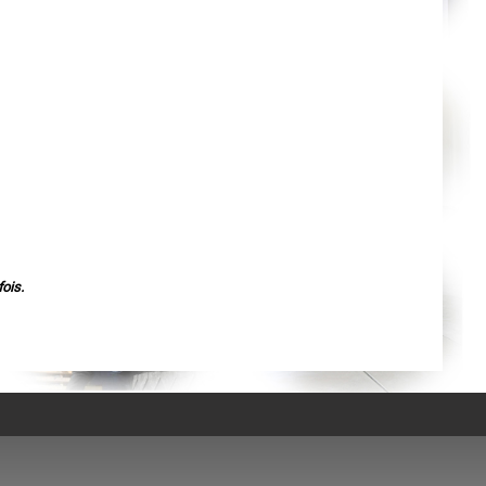
Agen
Mende
Angers
Cherbourg-Octeville
Reims
Saint-Dizier
Laval
Nancy
Verdun
Lorient
Metz
Nevers
Lille
Beauvais
Alençon
Calais
Clermont-Ferrand
Pau
ois.
Tarbes
Perpignan
Strasbourg
Mulhouse
Lyon
Vesoul
Chalon-sur-Saône
Le Mans
Chambéry
Annecy
Paris
Le Havre