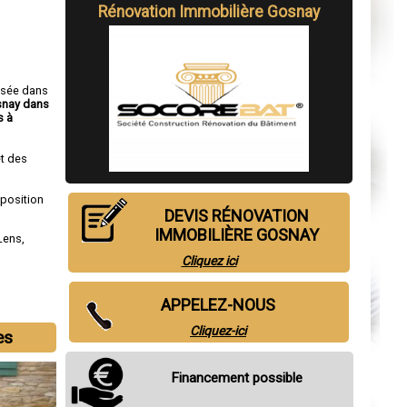
Rénovation Immobilière Gosnay
isée dans
snay dans
s à
t des
sposition
DEVIS RÉNOVATION
IMMOBILIÈRE GOSNAY
Lens
,
Cliquez ici
APPELEZ-NOUS
Cliquez-ici
es
Financement possible