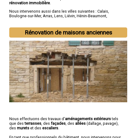
rénovation immobilière
.
Nous intervenons aussi dans les villes suivantes :
Calais
,
Boulogne-sur-Mer
,
Arras
,
Lens
,
Liévin
,
Hénin-Beaumont
,
Béthune
,
Bruay-la-Buissière
,
Avion
,
Carvin
Rénovation de maisons anciennes
Nous effectuons des travaux d'
aménagements extérieurs
tels
que des
terrasses
, des
façades
, des
allées
(dallage, pavage),
des
murets
et des
escaliers
.
En tant que professionnels du bâtiment, nous intervenons pour