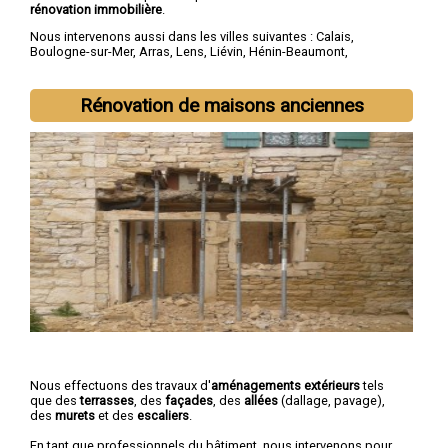
rénovation immobilière
.
Nous intervenons aussi dans les villes suivantes :
Calais
,
Boulogne-sur-Mer
,
Arras
,
Lens
,
Liévin
,
Hénin-Beaumont
,
Béthune
,
Bruay-la-Buissière
,
Avion
,
Carvin
Rénovation de maisons anciennes
Nous effectuons des travaux d'
aménagements extérieurs
tels
que des
terrasses
, des
façades
, des
allées
(dallage, pavage),
des
murets
et des
escaliers
.
En tant que professionnels du bâtiment, nous intervenons pour